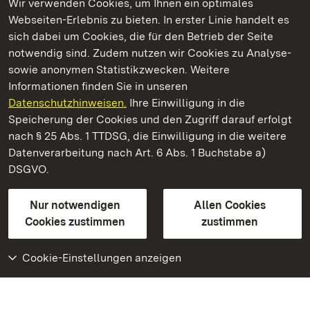
Wir verwenden Cookies, um Ihnen ein optimales
Webseiten-Erlebnis zu bieten. In erster Linie handelt es
Kommen. Staunen. Genießen.
sich dabei um Cookies, die für den Betrieb der Seite
notwendig sind. Zudem nutzen wir Cookies zu Analyse-
sowie anonymen Statistikzwecken. Weitere
Informationen finden Sie in unseren
Datenschutzhinweisen.
Ihre Einwilligung in die
Residenzschloss Ludwigsburg
Speicherung der Cookies und den Zugriff darauf erfolgt
nach § 25 Abs. 1 TTDSG, die Einwilligung in die weitere
Staatliche Schlösser und Gärten Baden-Württemberg
Datenverarbeitung nach Art. 6 Abs. 1 Buchstabe a)
DSGVO.
Kontakt
FAQ
Impressum
Datenschutz
Gebärdensprache
Leichte Sprache
Erklärung zur Barrierefreiheit
Nur notwendigen
Allen Cookies
BITV-konform (geprüfte Seiten)
Cookies zustimmen
zustimmen
Cookie-Einstellungen anzeigen
Weiteres
Portal
Monumente
Besuchen Sie uns auf