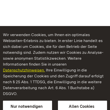
Wir verwenden Cookies, um Ihnen ein optimales
Webseiten-Erlebnis zu bieten. In erster Linie handelt es
Kommen. Staunen. Genießen.
sich dabei um Cookies, die für den Betrieb der Seite
notwendig sind. Zudem nutzen wir Cookies zu Analyse-
sowie anonymen Statistikzwecken. Weitere
Informationen finden Sie in unseren
Datenschutzhinweisen.
Ihre Einwilligung in die
Residenzschloss Ludwigsburg
Speicherung der Cookies und den Zugriff darauf erfolgt
nach § 25 Abs. 1 TTDSG, die Einwilligung in die weitere
Staatliche Schlösser und Gärten Baden-Württemberg
Datenverarbeitung nach Art. 6 Abs. 1 Buchstabe a)
DSGVO.
Kontakt
FAQ
Impressum
Datenschutz
Gebärdensprache
Leichte Sprache
Erklärung zur Barrierefreiheit
Nur notwendigen
Allen Cookies