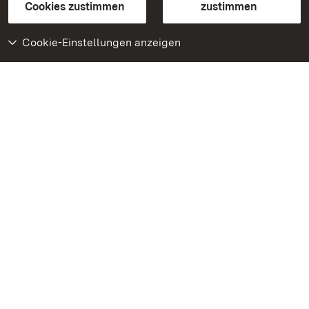
BITV-konform (geprüfte Seiten)
Cookies zustimmen
zustimmen
Cookie-Einstellungen anzeigen
Weiteres
Portal
Monumente
Besuchen Sie uns auf
Facebook
Besuchen Sie uns auf
Instagram
Besuchen Sie uns auf
Youtube
Lernen Sie unsere Apps
kennen
Google Play Store
App Store für iPhone