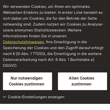
Wir verwenden Cookies, um Ihnen ein optimales
Webseiten-Erlebnis zu bieten. In erster Linie handelt es
Kommen. Staunen. Genießen.
sich dabei um Cookies, die für den Betrieb der Seite
notwendig sind. Zudem nutzen wir Cookies zu Analyse-
sowie anonymen Statistikzwecken. Weitere
Informationen finden Sie in unseren
Datenschutzhinweisen.
Ihre Einwilligung in die
Residenzschloss Ludwigsburg
Speicherung der Cookies und den Zugriff darauf erfolgt
nach § 25 Abs. 1 TTDSG, die Einwilligung in die weitere
Staatliche Schlösser und Gärten Baden-Württemberg
Datenverarbeitung nach Art. 6 Abs. 1 Buchstabe a)
DSGVO.
Kontakt
FAQ
Impressum
Datenschutz
Gebärdensprache
Leichte Sprache
Erklärung zur Barrierefreiheit
Nur notwendigen
Allen Cookies
BITV-konform (geprüfte Seiten)
Cookies zustimmen
zustimmen
Cookie-Einstellungen anzeigen
Weiteres
Portal
Monumente