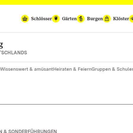
Schlösser
Gärten
Burgen
Klöster
g
UTSCHLANDS
Wissenswert & amüsant
Heiraten & Feiern
Gruppen & Schule
EN & SONDERFÜHRUNGEN