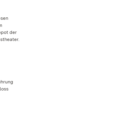
esen
im
epot der
stheater.
ührung
loss