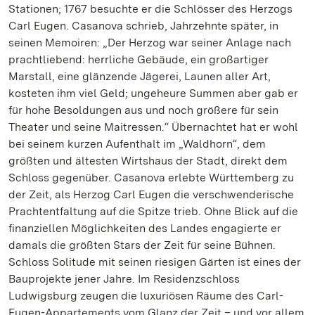
Stationen; 1767 besuchte er die Schlösser des Herzogs
Carl Eugen. Casanova schrieb, Jahrzehnte später, in
seinen Memoiren: „Der Herzog war seiner Anlage nach
prachtliebend: herrliche Gebäude, ein großartiger
Marstall, eine glänzende Jägerei, Launen aller Art,
kosteten ihm viel Geld; ungeheure Summen aber gab er
für hohe Besoldungen aus und noch größere für sein
Theater und seine Maitressen.“ Übernachtet hat er wohl
bei seinem kurzen Aufenthalt im „Waldhorn“, dem
größten und ältesten Wirtshaus der Stadt, direkt dem
Schloss gegenüber. Casanova erlebte Württemberg zu
der Zeit, als Herzog Carl Eugen die verschwenderische
Prachtentfaltung auf die Spitze trieb. Ohne Blick auf die
finanziellen Möglichkeiten des Landes engagierte er
damals die größten Stars der Zeit für seine Bühnen.
Schloss Solitude mit seinen riesigen Gärten ist eines der
Bauprojekte jener Jahre. Im Residenzschloss
Ludwigsburg zeugen die luxuriösen Räume des Carl-
Eugen-Appartements vom Glanz der Zeit – und vor allem