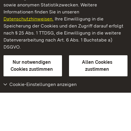
sowie anonymen Statistikzwecken. Weitere
Informationen finden Sie in unseren
Datenschutzhinweisen.
Ihre Einwilligung in die
Residenzschloss Ludwigsburg
Speicherung der Cookies und den Zugriff darauf erfolgt
nach § 25 Abs. 1 TTDSG, die Einwilligung in die weitere
Staatliche Schlösser und Gärten Baden-Württemberg
Datenverarbeitung nach Art. 6 Abs. 1 Buchstabe a)
DSGVO.
Kontakt
FAQ
Impressum
Datenschutz
Gebärdensprache
Leichte Sprache
Erklärung zur Barrierefreiheit
Nur notwendigen
Allen Cookies
BITV-konform (geprüfte Seiten)
Cookies zustimmen
zustimmen
Cookie-Einstellungen anzeigen
Weiteres
Portal
Monumente
Besuchen Sie uns auf
Facebook
Besuchen Sie uns auf
Instagram
Besuchen Sie uns auf