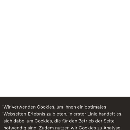
Wir verwenden Cookies, um Ihnen ein optimales
Webseiten-Erlebnis zu bieten. In erster Linie handelt es
Kommen. Staunen. Genießen.
sich dabei um Cookies, die für den Betrieb der Seite
notwendig sind. Zudem nutzen wir Cookies zu Analyse-