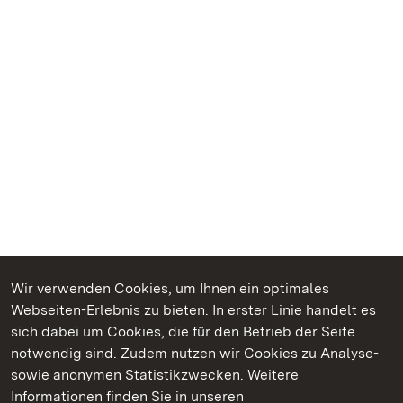
Wir verwenden Cookies, um Ihnen ein optimales
Webseiten-Erlebnis zu bieten. In erster Linie handelt es
Kommen. Staunen. Genießen.
sich dabei um Cookies, die für den Betrieb der Seite
notwendig sind. Zudem nutzen wir Cookies zu Analyse-
sowie anonymen Statistikzwecken. Weitere
Informationen finden Sie in unseren