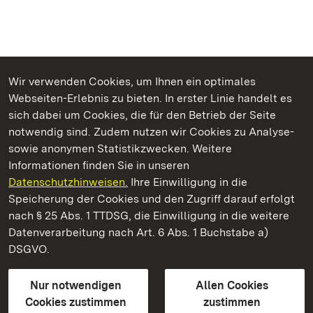
Wir verwenden Cookies, um Ihnen ein optimales
Webseiten-Erlebnis zu bieten. In erster Linie handelt es
Kommen. Staunen. Genießen.
sich dabei um Cookies, die für den Betrieb der Seite
notwendig sind. Zudem nutzen wir Cookies zu Analyse-
sowie anonymen Statistikzwecken. Weitere
Informationen finden Sie in unseren
Datenschutzhinweisen.
Ihre Einwilligung in die
Residenzschloss Ludwigsburg
Speicherung der Cookies und den Zugriff darauf erfolgt
nach § 25 Abs. 1 TTDSG, die Einwilligung in die weitere
Staatliche Schlösser und Gärten Baden-Württemberg
Datenverarbeitung nach Art. 6 Abs. 1 Buchstabe a)
DSGVO.
Kontakt
FAQ
Impressum
Datenschutz
Gebärdensprache
Leichte Sprache
Erklärung zur Barrierefreiheit
Nur notwendigen
Allen Cookies
BITV-konform (geprüfte Seiten)
Cookies zustimmen
zustimmen