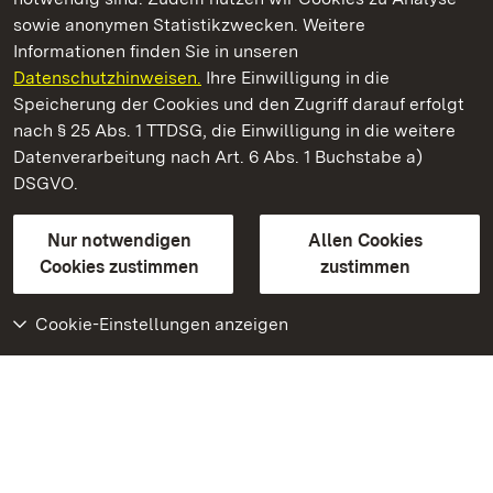
sowie anonymen Statistikzwecken. Weitere
Informationen finden Sie in unseren
Datenschutzhinweisen.
Ihre Einwilligung in die
Residenzschloss Ludwigsburg
Speicherung der Cookies und den Zugriff darauf erfolgt
nach § 25 Abs. 1 TTDSG, die Einwilligung in die weitere
Staatliche Schlösser und Gärten Baden-Württemberg
Datenverarbeitung nach Art. 6 Abs. 1 Buchstabe a)
DSGVO.
Kontakt
FAQ
Impressum
Datenschutz
Gebärdensprache
Leichte Sprache
Erklärung zur Barrierefreiheit
Nur notwendigen
Allen Cookies
BITV-konform (geprüfte Seiten)
Cookies zustimmen
zustimmen
Cookie-Einstellungen anzeigen
Weiteres
Portal
Monumente
Besuchen Sie uns auf
Facebook
Besuchen Sie uns auf
Instagram
Besuchen Sie uns auf