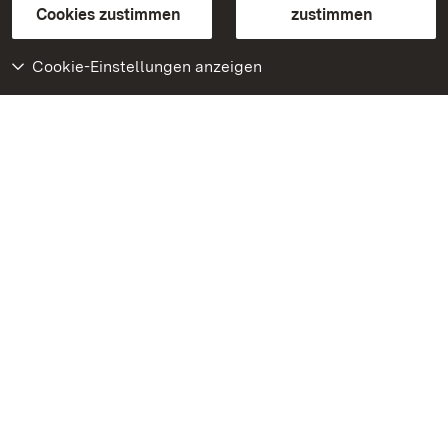
BITV-konform (geprüfte Seiten)
Cookies zustimmen
zustimmen
Cookie-Einstellungen anzeigen
Weiteres
Portal
Monumente
Besuchen Sie uns auf
Facebook
Besuchen Sie uns auf
Instagram
Besuchen Sie uns auf
Youtube
Lernen Sie unsere Apps
kennen
Google Play Store
App Store für iPhone