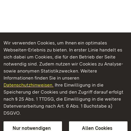
Wir verwenden Cookies, um Ihnen ein optimales
Webseiten-Erlebnis zu bieten. In erster Linie handelt es
Kommen. Staunen. Genießen.
sich dabei um Cookies, die für den Betrieb der Seite
notwendig sind. Zudem nutzen wir Cookies zu Analyse-
sowie anonymen Statistikzwecken. Weitere
Informationen finden Sie in unseren
Datenschutzhinweisen.
Ihre Einwilligung in die
Residenzschloss Ludwigsburg
Speicherung der Cookies und den Zugriff darauf erfolgt
nach § 25 Abs. 1 TTDSG, die Einwilligung in die weitere
Staatliche Schlösser und Gärten Baden-Württemberg
Datenverarbeitung nach Art. 6 Abs. 1 Buchstabe a)
DSGVO.
Kontakt
FAQ
Impressum
Datenschutz
Gebärdensprache
Leichte Sprache
Erklärung zur Barrierefreiheit
Nur notwendigen
Allen Cookies