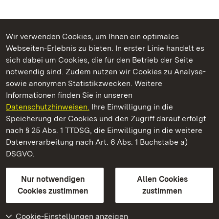
Wir verwenden Cookies, um Ihnen ein optimales
Webseiten-Erlebnis zu bieten. In erster Linie handelt es
Kommen. Staunen. Genießen.
sich dabei um Cookies, die für den Betrieb der Seite
notwendig sind. Zudem nutzen wir Cookies zu Analyse-
sowie anonymen Statistikzwecken. Weitere
Informationen finden Sie in unseren
Datenschutzhinweisen.
Ihre Einwilligung in die
Residenzschloss Ludwigsburg
Speicherung der Cookies und den Zugriff darauf erfolgt
nach § 25 Abs. 1 TTDSG, die Einwilligung in die weitere
Staatliche Schlösser und Gärten Baden-Württemberg
Datenverarbeitung nach Art. 6 Abs. 1 Buchstabe a)
DSGVO.
Kontakt
FAQ
Impressum
Datenschutz
Gebärdensprache
Leichte Sprache
Erklärung zur Barrierefreiheit
Nur notwendigen
Allen Cookies
BITV-konform (geprüfte Seiten)
Cookies zustimmen
zustimmen
Cookie-Einstellungen anzeigen