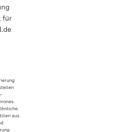
ung
 für
l.de
rierung
stellen
u-
hrones.
öhnliche:
ilien aus
nd
hrung