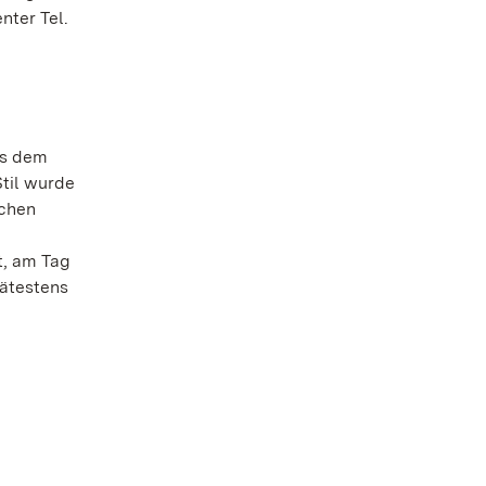
nter Tel.
us dem
til wurde
schen
t, am Tag
pätestens