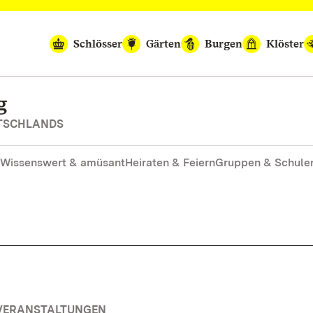
Schlösser
Gärten
Burgen
Klöster
g
UTSCHLANDS
Wissenswert & amüsant
Heiraten & Feiern
Gruppen & Schule
 VERANSTALTUNGEN