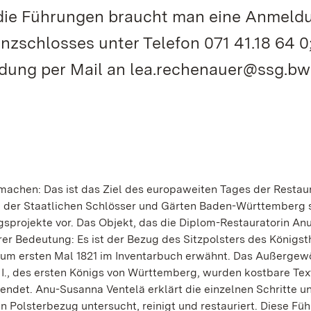
ür die Führungen braucht man eine Anmeld
nzschlosses unter Telefon 071 41.18 64 0;
ldung per Mail an lea.rechenauer@ssg.bw
machen: Das ist das Ziel des europaweiten Tages der Restau
n der Staatlichen Schlösser und Gärten Baden-Württemberg 
sprojekte vor. Das Objekt, das die Diplom-Restauratorin An
rer Bedeutung: Es ist der Bezug des Sitzpolsters des Königst
d zum ersten Mal 1821 im Inventarbuch erwähnt. Das Außergew
 I., des ersten Königs von Württemberg, wurden kostbare Text
ndet. Anu-Susanna Ventelä erklärt die einzelnen Schritte u
 Polsterbezug untersucht, reinigt und restauriert. Diese Fü