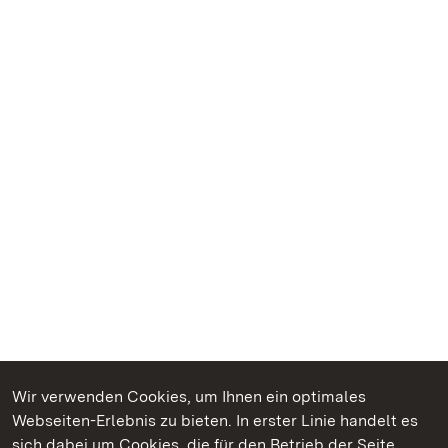
Wir verwenden Cookies, um Ihnen ein optimales
Webseiten-Erlebnis zu bieten. In erster Linie handelt es
Kommen. Staunen. Genießen.
sich dabei um Cookies, die für den Betrieb der Seite