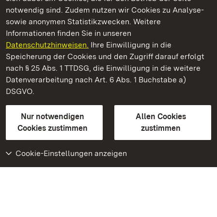
notwendig sind. Zudem nutzen wir Cookies zu Analyse-
sowie anonymen Statistikzwecken. Weitere
Informationen finden Sie in unseren
Datenschutzhinweisen.
Ihre Einwilligung in die
Residenzschloss Ludwigsburg
Speicherung der Cookies und den Zugriff darauf erfolgt
nach § 25 Abs. 1 TTDSG, die Einwilligung in die weitere
Staatliche Schlösser und Gärten Baden-Württemberg
Datenverarbeitung nach Art. 6 Abs. 1 Buchstabe a)
DSGVO.
Kontakt
FAQ
Impressum
Datenschutz
Gebärdensprache
Leichte Sprache
Erklärung zur Barrierefreiheit
Nur notwendigen
Allen Cookies
BITV-konform (geprüfte Seiten)
Cookies zustimmen
zustimmen
Cookie-Einstellungen anzeigen
Weiteres
Portal
Monumente
Besuchen Sie uns auf
Facebook
Besuchen Sie uns auf