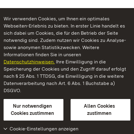
Wir verwenden Cookies, um Ihnen ein optimales
Webseiten-Erlebnis zu bieten. In erster Linie handelt es
Kommen. Staunen. Genießen.
sich dabei um Cookies, die für den Betrieb der Seite
notwendig sind. Zudem nutzen wir Cookies zu Analyse-
sowie anonymen Statistikzwecken. Weitere
Informationen finden Sie in unseren
Datenschutzhinweisen.
Ihre Einwilligung in die
Residenzschloss Ludwigsburg
Speicherung der Cookies und den Zugriff darauf erfolgt
nach § 25 Abs. 1 TTDSG, die Einwilligung in die weitere
Staatliche Schlösser und Gärten Baden-Württemberg
Datenverarbeitung nach Art. 6 Abs. 1 Buchstabe a)
DSGVO.
Kontakt
FAQ
Impressum
Datenschutz
Gebärdensprache
Leichte Sprache
Erklärung zur Barrierefreiheit
Nur notwendigen
Allen Cookies
BITV-konform (geprüfte Seiten)
Cookies zustimmen
zustimmen
Cookie-Einstellungen anzeigen
Weiteres