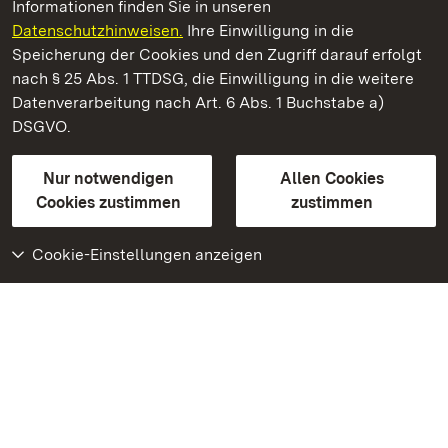
Informationen finden Sie in unseren
Datenschutzhinweisen.
Ihre Einwilligung in die
Residenzschloss Ludwigsburg
Speicherung der Cookies und den Zugriff darauf erfolgt
nach § 25 Abs. 1 TTDSG, die Einwilligung in die weitere
Staatliche Schlösser und Gärten Baden-Württemberg
Datenverarbeitung nach Art. 6 Abs. 1 Buchstabe a)
DSGVO.
Kontakt
FAQ
Impressum
Datenschutz
Gebärdensprache
Leichte Sprache
Erklärung zur Barrierefreiheit
Nur notwendigen
Allen Cookies
BITV-konform (geprüfte Seiten)
Cookies zustimmen
zustimmen
Cookie-Einstellungen anzeigen
Weiteres
Portal
Monumente
Besuchen Sie uns auf
Facebook
Besuchen Sie uns auf
Instagram
Besuchen Sie uns auf
Youtube