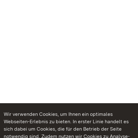
Wir verwenden Cookies, um Ihnen ein optimales
Webseiten-Erlebnis zu bieten. In erster Linie handelt es
Kommen. Staunen. Genießen.
sich dabei um Cookies, die für den Betrieb der Seite
notwendig sind. Zudem nutzen wir Cookies zu Analyse-