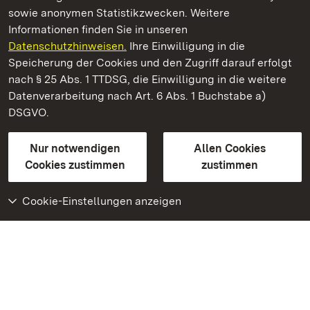
sowie anonymen Statistikzwecken. Weitere
Informationen finden Sie in unseren
Datenschutzhinweisen.
Ihre Einwilligung in die
Residenzschloss Ludwigsburg
Speicherung der Cookies und den Zugriff darauf erfolgt
nach § 25 Abs. 1 TTDSG, die Einwilligung in die weitere
Staatliche Schlösser und Gärten Baden-Württemberg
Datenverarbeitung nach Art. 6 Abs. 1 Buchstabe a)
DSGVO.
Kontakt
FAQ
Impressum
Datenschutz
Gebärdensprache
Leichte Sprache
Erklärung zur Barrierefreiheit
Nur notwendigen
Allen Cookies
BITV-konform (geprüfte Seiten)
Cookies zustimmen
zustimmen
Cookie-Einstellungen anzeigen
Weiteres
Portal
Monumente
Besuchen Sie uns auf
Facebook
Besuchen Sie uns auf
Instagram
Besuchen Sie uns auf