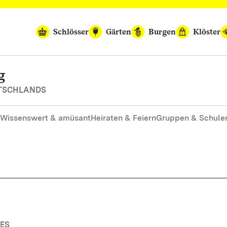
Schlösser
Gärten
Burgen
Klöster
g
UTSCHLANDS
Wissenswert & amüsant
Heiraten & Feiern
Gruppen & Schule
ES