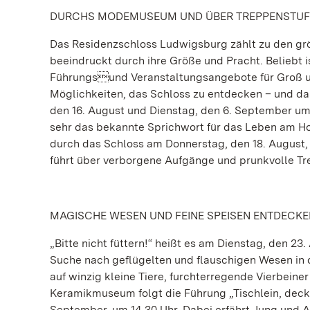
DURCHS MODEMUSEUM UND ÜBER TREPPENSTU
Das Residenzschloss Ludwigsburg zählt zu den gr
beeindruckt durch ihre Größe und Pracht. Beliebt
Führungsund Veranstaltungsangebote für Groß un
Möglichkeiten, das Schloss zu entdecken – und d
den 16. August und Dienstag, den 6. September um 1
sehr das bekannte Sprichwort für das Leben am Ho
durch das Schloss am Donnerstag, den 18. August,
führt über verborgene Aufgänge und prunkvolle Tr
MAGISCHE WESEN UND FEINE SPEISEN ENTDECKE
„Bitte nicht füttern!“ heißt es am Dienstag, den 23
Suche nach geflügelten und flauschigen Wesen in
auf winzig kleine Tiere, furchterregende Vierbein
Keramikmuseum folgt die Führung „Tischlein, deck 
September, um 14.30 Uhr. Dabei erfährt Jung und A