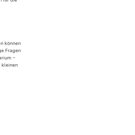
en können
ge Fragen
arium –
 kleinen