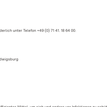
rlich unter Telefon +49 (0) 71 41. 18 64 00.
udwigsburg
ffizientes Mittel, um sich und andere vor Infektionen zu schü