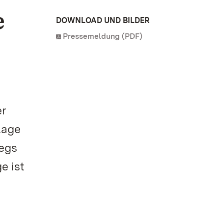
e
DOWNLOAD UND BILDER
Pressemeldung (PDF)
er
lage
egs
e ist