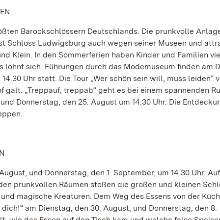
FEN
ößten Barockschlössern Deutschlands. Die prunkvolle Anlag
 ist Schloss Ludwigsburg auch wegen seiner Museen und attr
d Klein. In den Sommerferien haben Kinder und Familien vie
as lohnt sich: Führungen durch das Modemuseum finden am D
4.30 Uhr statt. Die Tour „Wer schön sein will, muss leiden“ v
f galt. „Treppauf, treppab“ geht es bei einem spannenden 
 und Donnerstag, den 25. August um 14.30 Uhr. Die Entdecku
eppen.
N
. August, und Donnerstag, den 1. September, um 14.30 Uhr. Auf
 den prunkvollen Räumen stoßen die großen und kleinen Sch
er und magische Kreaturen. Dem Weg des Essens von der Küche
dich!“ am Dienstag, den 30. August, und Donnerstag, den 8.
lt, wie das Essen auf den Tisch kam und welche feine Speisen