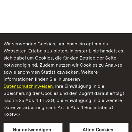
Wir verwenden Cookies, um Ihnen ein optimales
Webseiten-Erlebnis zu bieten. In erster Linie handelt es
Kommen. Staunen. Genießen.
sich dabei um Cookies, die für den Betrieb der Seite
notwendig sind. Zudem nutzen wir Cookies zu Analyse-
sowie anonymen Statistikzwecken. Weitere
Informationen finden Sie in unseren
Datenschutzhinweisen.
Ihre Einwilligung in die
Residenzschloss Ludwigsburg
Speicherung der Cookies und den Zugriff darauf erfolgt
nach § 25 Abs. 1 TTDSG, die Einwilligung in die weitere
Staatliche Schlösser und Gärten Baden-Württemberg
Datenverarbeitung nach Art. 6 Abs. 1 Buchstabe a)
DSGVO.
Kontakt
FAQ
Impressum
Datenschutz
Gebärdensprache
Leichte Sprache
Erklärung zur Barrierefreiheit
Nur notwendigen
Allen Cookies