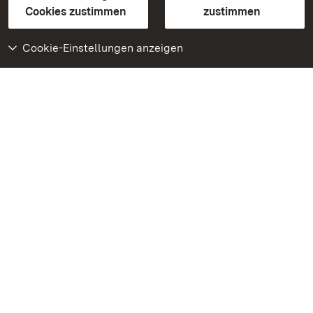
BITV-konform (geprüfte Seiten)
Cookies zustimmen
zustimmen
Cookie-Einstellungen anzeigen
Weiteres
Portal
Monumente
Besuchen Sie uns auf
Facebook
Besuchen Sie uns auf
Instagram
Besuchen Sie uns auf
Youtube
Lernen Sie unsere Apps
kennen
Google Play Store
App Store für iPhone