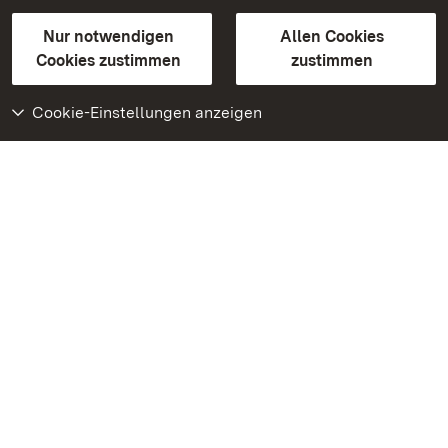
Gebärdensprache
Leichte Sprache
Erklärung zur Barrierefreiheit
Nur notwendigen
Allen Cookies
BITV-konform (geprüfte Seiten)
Cookies zustimmen
zustimmen
Cookie-Einstellungen anzeigen
Weiteres
Portal
Monumente
Besuchen Sie uns auf
Facebook
Besuchen Sie uns auf
Instagram
Besuchen Sie uns auf
Youtube
Lernen Sie unsere Apps
kennen
Google Play Store
App Store für iPhone