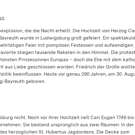
GS
rbexplosion, die die Nacht erhellt: Die Hochzeit von Herzog C
Bayreuth wurde in Ludwigsburg groß gefeiert. Ein spektakul
mehrtätigen Feier mit pompösen Festessen und aufwendigen
Favorite stiegen tausende Raketen in den Himmel. Die protes
chönsten Prinzessinnen Europas – doch die Ehe mit dem kath
ht aus Liebe geschlossen worden. Friedrich der Große wollt
olitik beeinflussen. Heute vor genau 290 Jahren, am 30. Augu
rg-Bayreuth geboren.
burg nicht. Noch vor ihrer Hochzeit ließ Carl Eugen 1746 bis
rnehmen. Sie bestand ursprünglich aus zwei Räumen: In der
n des herzoglichen St. Hubertus Jagdordens. Die Decke zum