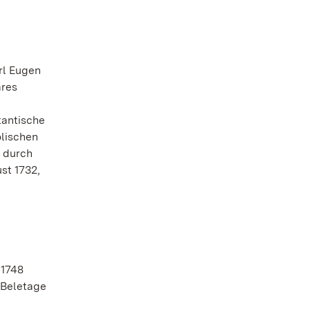
arl Eugen
äres
tantische
olischen
e durch
st 1732,
 1748
 Beletage