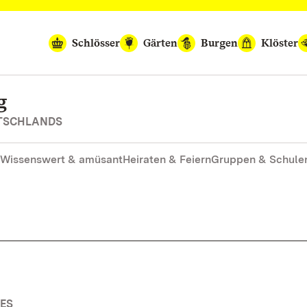
Schlösser
Gärten
Burgen
Klöster
g
UTSCHLANDS
Wissenswert & amüsant
Heiraten & Feiern
Gruppen & Schule
ES