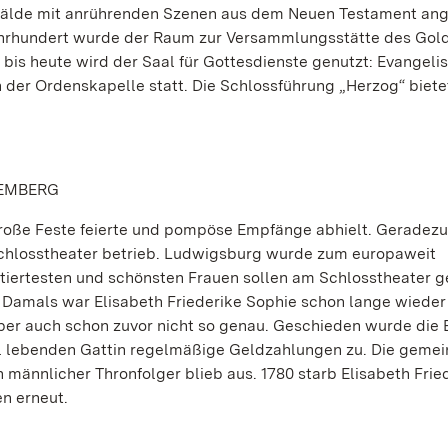
mälde mit anrührenden Szenen aus dem Neuen Testament an
. Jahrhundert wurde der Raum zur Versammlungsstätte des Go
 bis heute wird der Saal für Gottesdienste genutzt: Evangeli
 der Ordenskapelle statt. Die Schlossführung „Herzog“ biete
TEMBERG
roße Feste feierte und pompöse Empfänge abhielt. Geradezu
 Schlosstheater betrieb. Ludwigsburg wurde zum europaweit
tiertesten und schönsten Frauen sollen am Schlosstheater g
 Damals war Elisabeth Friederike Sophie schon lange wieder 
aber auch schon zuvor nicht so genau. Geschieden wurde die 
 Exil lebenden Gattin regelmäßige Geldzahlungen zu. Die gem
in männlicher Thronfolger blieb aus. 1780 starb Elisabeth Frie
n erneut.