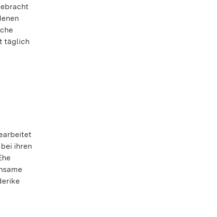
gebracht
ldenen
sche
t täglich
earbeitet
bei ihren
Ehe
einsame
derike