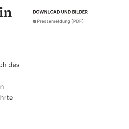
in
DOWNLOAD UND BILDER
Pressemeldung (PDF)
n
ch des
in
hrte