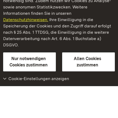
notwendig sind. Zudem nutzen wir Cookies zu Analyse-
sowie anonymen Statistikzwecken. Weitere
Informationen finden Sie in unseren
Datenschutzhinweisen.
Ihre Einwilligung in die
Residenzschloss Ludwigsburg
Speicherung der Cookies und den Zugriff darauf erfolgt
nach § 25 Abs. 1 TTDSG, die Einwilligung in die weitere
Staatliche Schlösser und Gärten Baden-Württemberg
Datenverarbeitung nach Art. 6 Abs. 1 Buchstabe a)
DSGVO.
Kontakt
FAQ
Impressum
Datenschutz
Gebärdensprache
Leichte Sprache
Erklärung zur Barrierefreiheit
Nur notwendigen
Allen Cookies
BITV-konform (geprüfte Seiten)
Cookies zustimmen
zustimmen
Cookie-Einstellungen anzeigen
Weiteres
Portal
Monumente
Besuchen Sie uns auf
Facebook
Besuchen Sie uns auf
Instagram