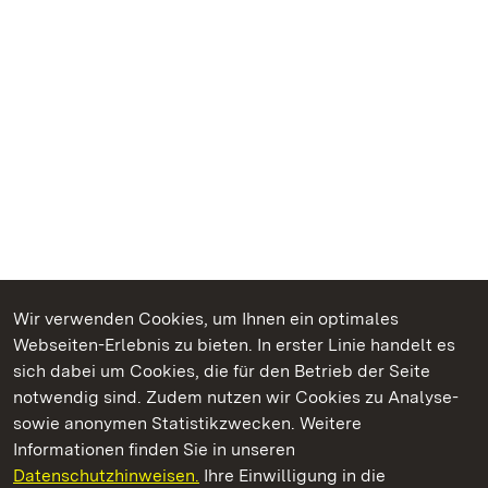
Wir verwenden Cookies, um Ihnen ein optimales
Webseiten-Erlebnis zu bieten. In erster Linie handelt es
Kommen. Staunen. Genießen.
sich dabei um Cookies, die für den Betrieb der Seite
notwendig sind. Zudem nutzen wir Cookies zu Analyse-
sowie anonymen Statistikzwecken. Weitere
Informationen finden Sie in unseren
Datenschutzhinweisen.
Ihre Einwilligung in die
Residenzschloss Ludwigsburg