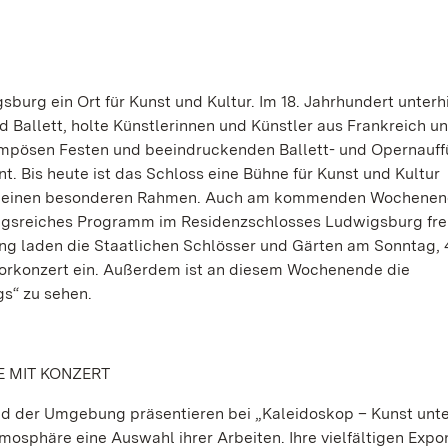
burg ein Ort für Kunst und Kultur. Im 18. Jahrhundert unterhi
Ballett, holte Künstlerinnen und Künstler aus Frankreich un
mpösen Festen und beeindruckenden Ballett- und Opernauf
. Bis heute ist das Schloss eine Bühne für Kunst und Kultur
älen einen besonderen Rahmen. Auch am kommenden Wochene
lungsreiches Programm im Residenzschlosses Ludwigsburg fr
g laden die Staatlichen Schlösser und Gärten am Sonntag, 
orkonzert ein. Außerdem ist an diesem Wochenende die
s“ zu sehen.
 MIT KONZERT
und der Umgebung präsentieren bei „Kaleidoskop – Kunst unt
mosphäre eine Auswahl ihrer Arbeiten. Ihre vielfältigen Expo