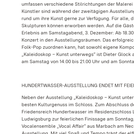
umfassen verschiedene Stilrichtungen der Malerei 
Künstler sind während der zweitägigen Ausstellu
rund um ihre Kunst gerne zur Verfügung. Für alle,
Skulpturen können erworben werden. Auf die Gäst
Erlebnis am Samstagabend, 3. Dezember: Ab 18.30
Konzert in den Ausstellungsräumen. Das erfolgrei
Folk-Pop zuordnen kann, hat sowohl eigene Kompos
„Kaleidoskop – Kunst unterwegs“ ist Dieter Glock
am Samstag von 14.00 bis 21.00 Uhr und am Sonntag vo
HUNDERTWASSER-AUSSTELLUNG ENDET MIT FEIER
Neben der Ausstellung „Kaleidoskop – Kunst unt
besten Kulturgenuss im Schloss. Zum Abschluss der
Friedensreich Hundertwasser im Residenzschloss 
Ludwigsburg zur feierlichen Finissage am Sonntag,
Vocalensemble „Vocal Affair“ aus Marbach am Nec
Ausstellung. Mit viel Spaß und Tempo trägt der el