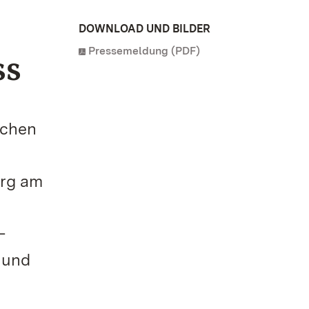
DOWNLOAD UND BILDER
Pressemeldung (PDF)
ss
ichen
erg am
–
 und