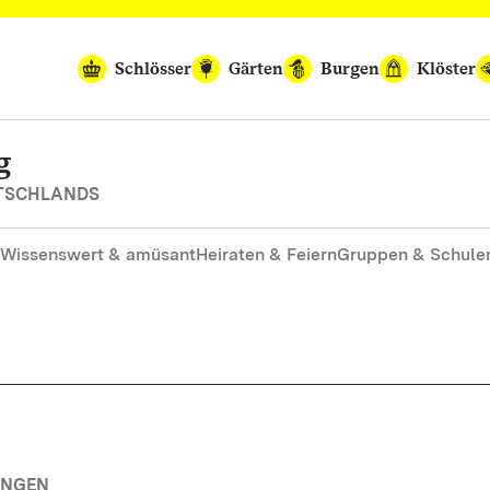
Schlösser
Gärten
Burgen
Klöster
g
UTSCHLANDS
Wissenswert & amüsant
Heiraten & Feiern
Gruppen & Schule
UNGEN