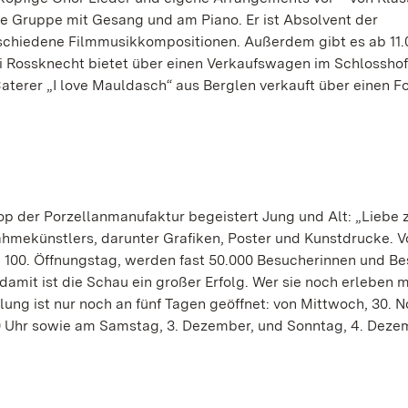
e Gruppe mit Gesang und am Piano. Er ist Absolvent der
rschiedene Filmmusikkompositionen. Außerdem gibt es ab 11.
i Rossknecht bietet über einen Verkaufswagen im Schlosshof
aterer „I love Mauldasch“ aus Berglen verkauft über einen F
 der Porzellanmanufaktur begeistert Jung und Alt: „Liebe z
ahmekünstlers, darunter Grafiken, Poster und Kunstdrucke. V
 100. Öffnungstag, werden fast 50.000 Besucherinnen und B
mit ist die Schau ein großer Erfolg. Wer sie noch erleben 
llung ist nur noch an fünf Tagen geöffnet: von Mittwoch, 30. 
7.00 Uhr sowie am Samstag, 3. Dezember, und Sonntag, 4. Deze