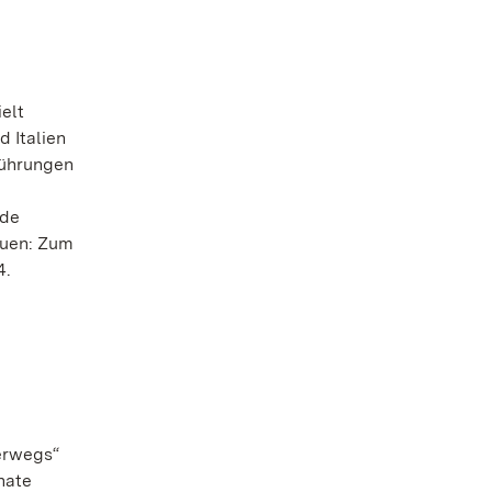
elt
d Italien
führungen
nde
euen: Zum
4.
erwegs“
nate