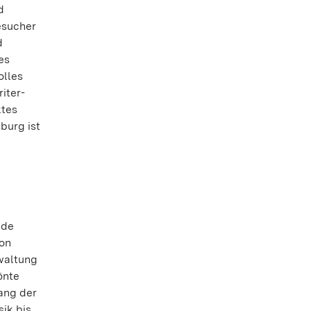
d
esucher
d
es
olles
iter-
ktes
burg ist
nde
von
waltung
önte
ang der
ik bis