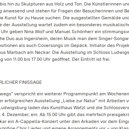
bis hin zu Skulpturen aus Holz und Ton. Die Künstlerinnen un
ng anwesend und stehen für Fragen der Besucherinnen und B
 die Kunst für zu Hause suchen: Die ausgestellten Gemälde un
e der Ausstellung wartet zudem ein besonderes musikalisch
 Uhr geben Nina Wolf und Manuel Schönherr ein stimmungsv
che Duo aus Ingersheim, deren Musik man dem Singer-Songwr
itionen als auch Coversongs im Gepäck. Initiator des Proje
 aus Marbach am Neckar. Die Ausstellung im Schloss Ludwigs
n 11.00 bis 17.00 Uhr geöffnet. Der Eintritt ist frei.
LICHER FINISSAGE
erwegs“ verspricht ein weiterer Programmpunkt am Wochene
 erfolgreichen Ausstellung „Liebe zur Natur“ mit Arbeiten 
Ludwigsburg laden das Kunsthaus Watzl und die Schlossver
 4. Dezember, ein: Ab 15.00 Uhr gibt das mehrfach preisgekr
kar ein A-Cappella-Konzert unter den Arkaden vor dem Eing
fköpfige Chor Lieder und eigene Arrangements vor – von Klass