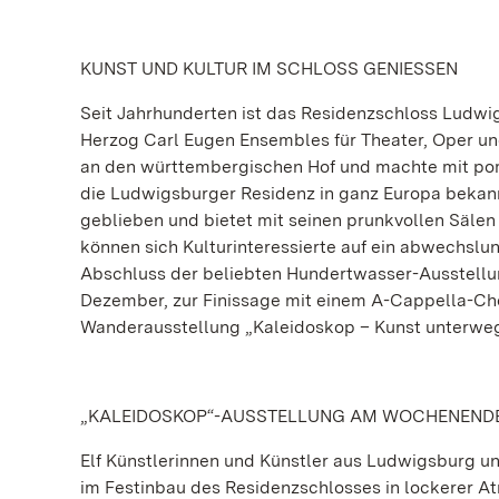
KUNST UND KULTUR IM SCHLOSS GENIESSEN
Seit Jahrhunderten ist das Residenzschloss Ludwigs
Herzog Carl Eugen Ensembles für Theater, Oper und 
an den württembergischen Hof und machte mit po
die Ludwigsburger Residenz in ganz Europa bekannt
geblieben und bietet mit seinen prunkvollen S
können sich Kulturinteressierte auf ein abwechs
Abschluss der beliebten Hundertwasser-Ausstellun
Dezember, zur Finissage mit einem A-Cappella-Ch
Wanderausstellung „Kaleidoskop – Kunst unterweg
„KALEIDOSKOP“-AUSSTELLUNG AM WOCHENENDE
Elf Künstlerinnen und Künstler aus Ludwigsburg 
im Festinbau des Residenzschlosses in lockerer At