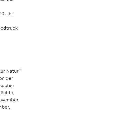
00 Uhr
oodtruck
ur Natur“
on der
esucher
möchte,
November,
mber,