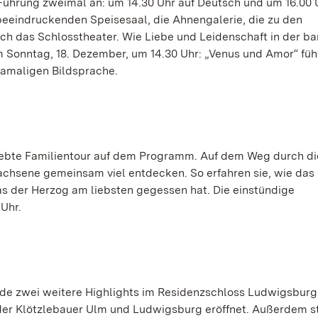
Führung zweimal an: um 14.30 Uhr auf Deutsch und um 16.00 
beeindruckenden Speisesaal, die Ahnengalerie, die zu den
h das Schlosstheater. Wie Liebe und Leidenschaft in der b
 Sonntag, 18. Dezember, um 14.30 Uhr: „Venus und Amor“ füh
damaligen Bildsprache.
liebte Familientour auf dem Programm. Auf dem Weg durch di
chsene gemeinsam viel entdecken. So erfahren sie, wie das
s der Herzog am liebsten gegessen hat. Die einstündige
Uhr.
e zwei weitere Highlights im Residenzschloss Ludwigsburg
der Klötzlebauer Ulm und Ludwigsburg eröffnet. Außerdem st