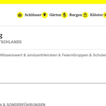
Schlösser
Gärten
Burgen
Klöster
g
UTSCHLANDS
Wissenswert & amüsant
Heiraten & Feiern
Gruppen & Schule
EN & SONDERFÜHRUNGEN