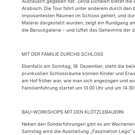
Austausch gegeben hat. Zeina Elcheikh bietet die 
Arabisch. Die Tour führt unter anderem durch den 
imposantesten Räumen im Schloss gehört, und durc
Malerei dargestellt wurden, zeigt ein Rundgang am
die Barockgalerie – und lüftet das Geheimnis der 
MIT DER FAMILIE DURCHS SCHLOSS
Ebenfalls am Sonntag, 18. Dezember, steht die be
prunkvollen Schlossräume können Kinder und Erwa
am Hof früher war, wie man sich angezogen und wa
Familienführung startet um 13.00 Uhr und um 14.30 
BAU-WORKSHOPS MIT DEN KLÖTZLEBAUERN
Neben den Sonderführungen gibt es am Wochenend
Samstag wird die Ausstellung „Faszination Lego“ 