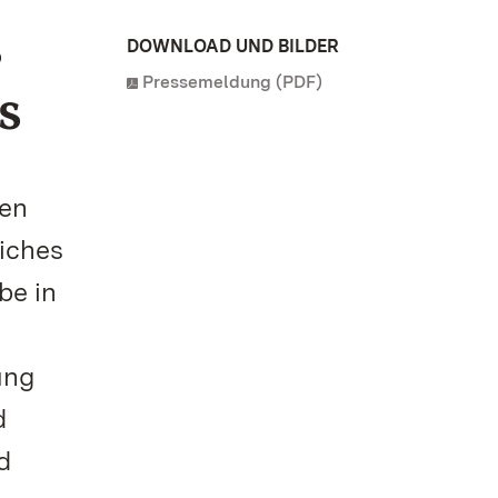
s
DOWNLOAD UND BILDER
Pressemeldung (PDF)
s
ten
iches
be in
ung
d
d