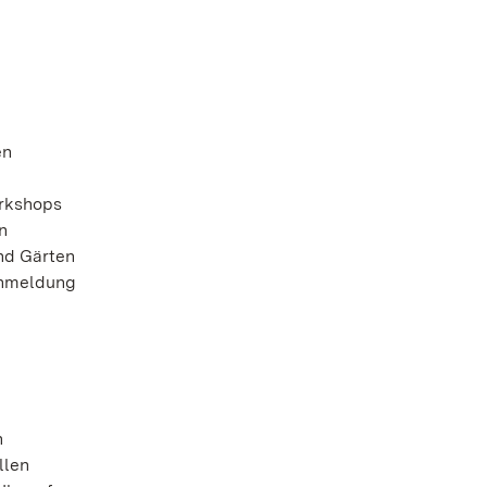
en
orkshops
n
nd Gärten
Anmeldung
n
llen