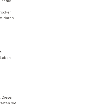
Uhr auf
arocken
rt durch
e
 Leben
: Diesen
arten die