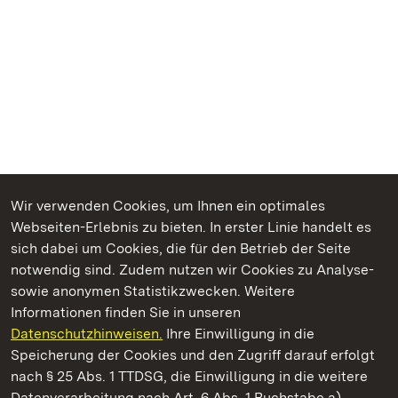
Wir verwenden Cookies, um Ihnen ein optimales
Webseiten-Erlebnis zu bieten. In erster Linie handelt es
Kommen. Staunen. Genießen.
sich dabei um Cookies, die für den Betrieb der Seite
notwendig sind. Zudem nutzen wir Cookies zu Analyse-
sowie anonymen Statistikzwecken. Weitere
Informationen finden Sie in unseren
Datenschutzhinweisen.
Ihre Einwilligung in die
Residenzschloss Ludwigsburg
Speicherung der Cookies und den Zugriff darauf erfolgt
nach § 25 Abs. 1 TTDSG, die Einwilligung in die weitere
Staatliche Schlösser und Gärten Baden-Württemberg
Datenverarbeitung nach Art. 6 Abs. 1 Buchstabe a)