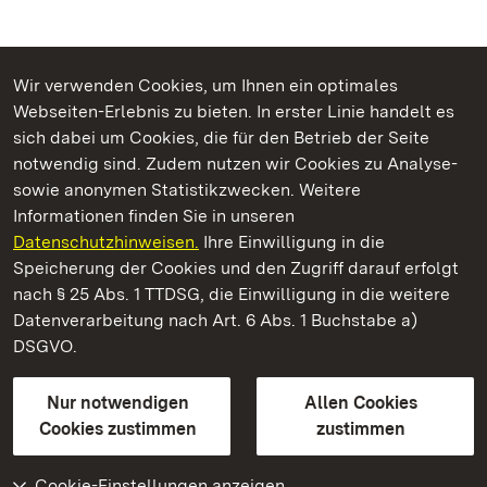
Wir verwenden Cookies, um Ihnen ein optimales
Webseiten-Erlebnis zu bieten. In erster Linie handelt es
Kommen. Staunen. Genießen.
sich dabei um Cookies, die für den Betrieb der Seite
notwendig sind. Zudem nutzen wir Cookies zu Analyse-
sowie anonymen Statistikzwecken. Weitere
Informationen finden Sie in unseren
Datenschutzhinweisen.
Ihre Einwilligung in die
Residenzschloss Ludwigsburg
Speicherung der Cookies und den Zugriff darauf erfolgt
nach § 25 Abs. 1 TTDSG, die Einwilligung in die weitere
Staatliche Schlösser und Gärten Baden-Württemberg
Datenverarbeitung nach Art. 6 Abs. 1 Buchstabe a)
DSGVO.
Kontakt
FAQ
Impressum
Datenschutz
Gebärdensprache
Leichte Sprache
Erklärung zur Barrierefreiheit
Nur notwendigen
Allen Cookies
BITV-konform (geprüfte Seiten)
Cookies zustimmen
zustimmen
Cookie-Einstellungen anzeigen