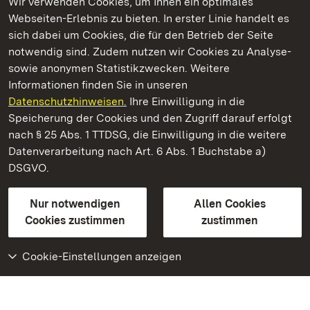
Wir verwenden Cookies, um Ihnen ein optimales
Webseiten-Erlebnis zu bieten. In erster Linie handelt es
Kommen. Staunen. Genießen.
sich dabei um Cookies, die für den Betrieb der Seite
notwendig sind. Zudem nutzen wir Cookies zu Analyse-
sowie anonymen Statistikzwecken. Weitere
Informationen finden Sie in unseren
Datenschutzhinweisen.
Ihre Einwilligung in die
Residenzschloss Ludwigsburg
Speicherung der Cookies und den Zugriff darauf erfolgt
nach § 25 Abs. 1 TTDSG, die Einwilligung in die weitere
Staatliche Schlösser und Gärten Baden-Württemberg
Datenverarbeitung nach Art. 6 Abs. 1 Buchstabe a)
DSGVO.
Kontakt
FAQ
Impressum
Datenschutz
Gebärdensprache
Leichte Sprache
Erklärung zur Barrierefreiheit
Nur notwendigen
Allen Cookies
BITV-konform (geprüfte Seiten)
Cookies zustimmen
zustimmen
Cookie-Einstellungen anzeigen
Weiteres
Portal
Monumente
Besuchen Sie uns auf