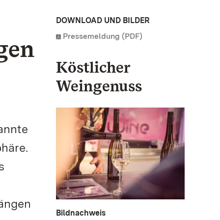
DOWNLOAD UND BILDER
Pressemeldung (PDF)
gen
Köstlicher
Weingenuss
annte
häre.
s
gängen
Bildnachweis