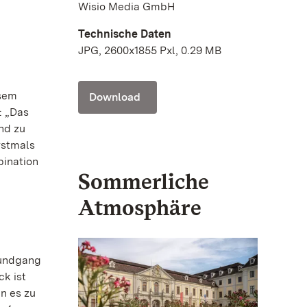
Wisio Media GmbH
Technische Daten
JPG, 2600x1855 Pxl, 0.29 MB
esem
Download
: „Das
nd zu
rstmals
bination
Sommerliche
Atmosphäre
Rundgang
k ist
n es zu