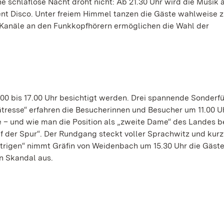
schlaflose Nacht droht nicht: Ab 21.30 Uhr wird die Musik 
lent Disco. Unter freiem Himmel tanzen die Gäste wahlweise 
 Kanäle an den Funkkopfhörern ermöglichen die Wahl der
00 bis 17.00 Uhr besichtigt werden. Drei spannende Sonderf
tresse“ erfahren die Besucherinnen und Besucher um 11.00 Uh
e – und wie man die Position als „zweite Dame“ des Landes be
f der Spur“. Der Rundgang steckt voller Sprachwitz und kurz
ntrigen“ nimmt Gräfin von Weidenbach um 15.30 Uhr die Gäste
en Skandal aus.