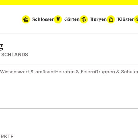
Schlösser
Gärten
Burgen
Klöster
g
UTSCHLANDS
Wissenswert & amüsant
Heiraten & Feiern
Gruppen & Schule
ÄRKTE