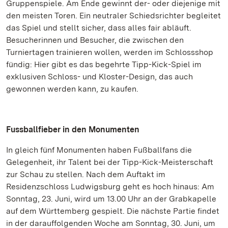
Gruppenspiele. Am Ende gewinnt der- oder diejenige mit
den meisten Toren. Ein neutraler Schiedsrichter begleitet
das Spiel und stellt sicher, dass alles fair abläuft.
Besucherinnen und Besucher, die zwischen den
Turniertagen trainieren wollen, werden im Schlossshop
fündig: Hier gibt es das begehrte Tipp-Kick-Spiel im
exklusiven Schloss- und Kloster-Design, das auch
gewonnen werden kann, zu kaufen.
Fussballfieber in den Monumenten
In gleich fünf Monumenten haben Fußballfans die
Gelegenheit, ihr Talent bei der Tipp-Kick-Meisterschaft
zur Schau zu stellen. Nach dem Auftakt im
Residenzschloss Ludwigsburg geht es hoch hinaus: Am
Sonntag, 23. Juni, wird um 13.00 Uhr an der Grabkapelle
auf dem Württemberg gespielt. Die nächste Partie findet
in der darauffolgenden Woche am Sonntag, 30. Juni, um