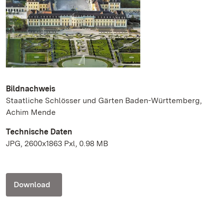
Bildnachweis
Staatliche Schlösser und Gärten Baden-Württemberg,
Achim Mende
Technische Daten
JPG, 2600x1863 Pxl, 0.98 MB
Download