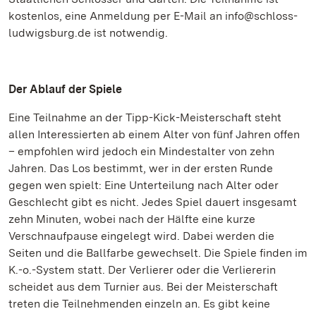
kostenlos, eine Anmeldung per E-Mail an info@schloss-
ludwigsburg.de ist notwendig.
Der Ablauf der Spiele
Eine Teilnahme an der Tipp-Kick-Meisterschaft steht
allen Interessierten ab einem Alter von fünf Jahren offen
– empfohlen wird jedoch ein Mindestalter von zehn
Jahren. Das Los bestimmt, wer in der ersten Runde
gegen wen spielt: Eine Unterteilung nach Alter oder
Geschlecht gibt es nicht. Jedes Spiel dauert insgesamt
zehn Minuten, wobei nach der Hälfte eine kurze
Verschnaufpause eingelegt wird. Dabei werden die
Seiten und die Ballfarbe gewechselt. Die Spiele finden im
K.-o.-System statt. Der Verlierer oder die Verliererin
scheidet aus dem Turnier aus. Bei der Meisterschaft
treten die Teilnehmenden einzeln an. Es gibt keine