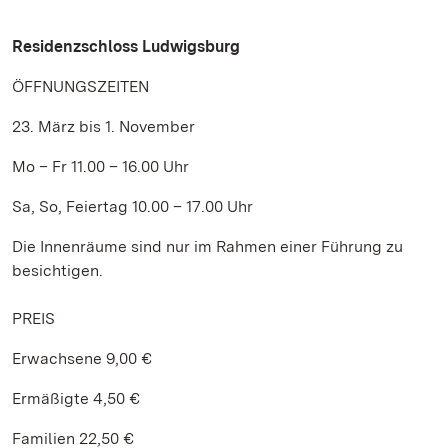
Residenzschloss Ludwigsburg
ÖFFNUNGSZEITEN
23. März bis 1. November
Mo – Fr 11.00 – 16.00 Uhr
Sa, So, Feiertag 10.00 – 17.00 Uhr
Die Innenräume sind nur im Rahmen einer Führung zu
besichtigen.
PREIS
Erwachsene 9,00 €
Ermäßigte 4,50 €
Familien 22,50 €