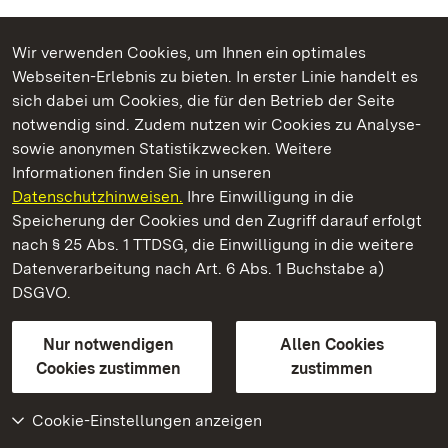
Wir verwenden Cookies, um Ihnen ein optimales
Webseiten-Erlebnis zu bieten. In erster Linie handelt es
Kommen. Staunen. Genießen.
sich dabei um Cookies, die für den Betrieb der Seite
notwendig sind. Zudem nutzen wir Cookies zu Analyse-
sowie anonymen Statistikzwecken. Weitere
Informationen finden Sie in unseren
Datenschutzhinweisen.
Ihre Einwilligung in die
Residenzschloss Ludwigsburg
Speicherung der Cookies und den Zugriff darauf erfolgt
nach § 25 Abs. 1 TTDSG, die Einwilligung in die weitere
Staatliche Schlösser und Gärten Baden-Württemberg
Datenverarbeitung nach Art. 6 Abs. 1 Buchstabe a)
DSGVO.
Kontakt
FAQ
Impressum
Datenschutz
Gebärdensprache
Leichte Sprache
Erklärung zur Barrierefreiheit
Nur notwendigen
Allen Cookies
BITV-konform (geprüfte Seiten)
Cookies zustimmen
zustimmen
Cookie-Einstellungen anzeigen
Weiteres