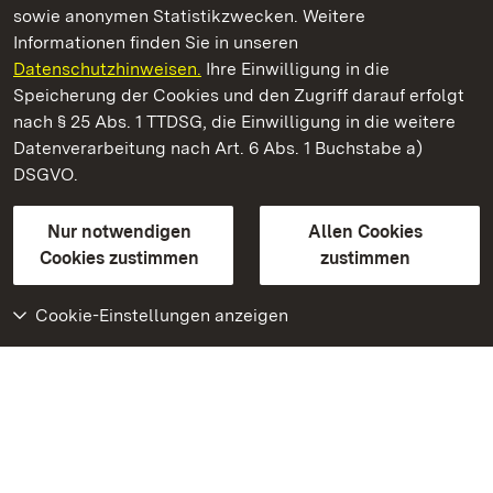
sowie anonymen Statistikzwecken. Weitere
Informationen finden Sie in unseren
Datenschutzhinweisen.
Ihre Einwilligung in die
Residenzschloss Ludwigsburg
Speicherung der Cookies und den Zugriff darauf erfolgt
nach § 25 Abs. 1 TTDSG, die Einwilligung in die weitere
Staatliche Schlösser und Gärten Baden-Württemberg
Datenverarbeitung nach Art. 6 Abs. 1 Buchstabe a)
DSGVO.
Kontakt
FAQ
Impressum
Datenschutz
Gebärdensprache
Leichte Sprache
Erklärung zur Barrierefreiheit
Nur notwendigen
Allen Cookies
BITV-konform (geprüfte Seiten)
Cookies zustimmen
zustimmen
Cookie-Einstellungen anzeigen
Weiteres
Portal
Monumente
Besuchen Sie uns auf
Facebook
Besuchen Sie uns auf
Instagram
Besuchen Sie uns auf