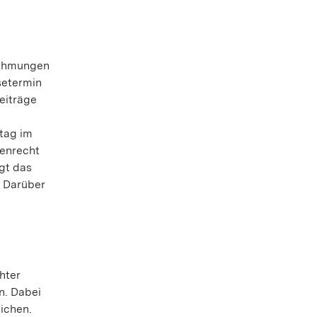
nehmungen
setermin
Beiträge
stag im
henrecht
ägt das
. Darüber
hter
n. Dabei
ichen.