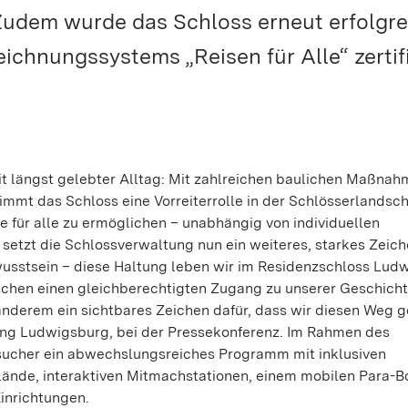
 Zudem wurde das Schloss erneut erfolgre
hnungssystems „Reisen für Alle“ zertifiz
it längst gelebter Alltag: Mit zahlreichen baulichen Maßnah
immt das Schloss eine Vorreiterrolle in der Schlösserlandsch
e für alle zu ermöglichen – unabhängig von individuellen
setzt die Schlossverwaltung nun ein weiteres, starkes Zeich
Bewusstsein – diese Haltung leben wir im Residenzschloss Lud
enschen einen gleichberechtigten Zugang zu unserer Geschich
 anderem ein sichtbares Zeichen dafür, dass wir diesen Weg g
ung Ludwigsburg, bei der Pressekonferenz. Im Rahmen des
esucher ein abwechslungsreiches Programm mit inklusiven
lände, interaktiven Mitmachstationen, einem mobilen Para-B
Einrichtungen.