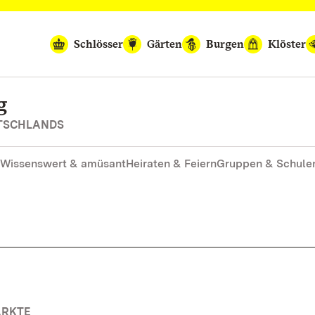
Schlösser
Gärten
Burgen
Klöster
g
UTSCHLANDS
Wissenswert & amüsant
Heiraten & Feiern
Gruppen & Schule
ÄRKTE