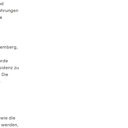
nd
führungen
ie
temberg,
urde
sidenz zu
 Die
m
owie die
t werden,