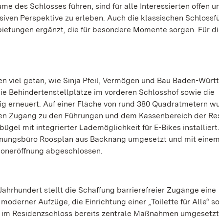
 des Schlosses führen, sind für alle Interessierten offen u
usiven Perspektive zu erleben. Auch die klassischen Schloss
ietungen ergänzt, die für besondere Momente sorgen. Für d
n viel getan, wie Sinja Pfeil, Vermögen und Bau Baden-Würt
ie Behindertenstellplätze im vorderen Schlosshof sowie die
 erneuert. Auf einer Fläche von rund 380 Quadratmetern w
eien Zugang zu den Führungen und dem Kassenbereich der Re
el mit integrierter Lademöglichkeit für E-Bikes installiert.
ungsbüro Roosplan aus Backnang umgesetzt und mit eine
isoneröffnung abgeschlossen.
ahrhundert stellt die Schaffung barrierefreier Zugänge eine
derner Aufzüge, die Einrichtung einer „Toilette für Alle“ s
n im Residenzschloss bereits zentrale Maßnahmen umgesetz