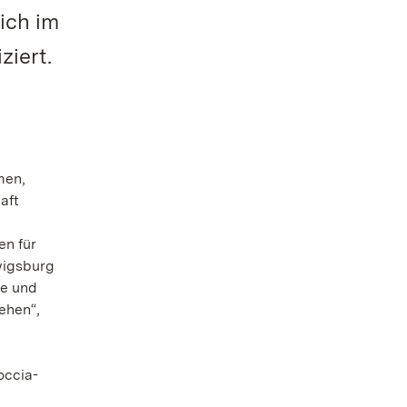
ich im
iert.
men,
aft
en für
wigsburg
te und
ehen“,
occia-