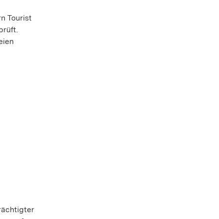
n Tourist
prüft.
eien
rächtigter