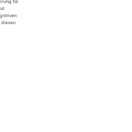
hrung für
nd
gnitiven
n diesen