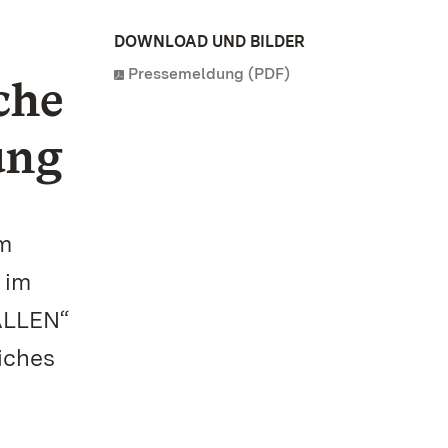
DOWNLOAD UND BILDER
Pressemeldung (PDF)
che
ung
im
 im
ALLEN“
iches