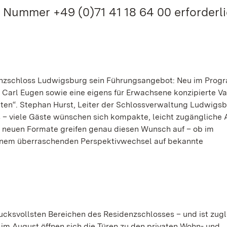
Nummer +49 (0)71 41 18 64 00 erforderli
enzschloss Ludwigsburg sein Führungsangebot: Neu im Prog
arl Eugen sowie eine eigens für Erwachsene konzipierte Va
ten“. Stephan Hurst, Leiter der Schlossverwaltung Ludwigs
ss – viele Gäste wünschen sich kompakte, leicht zugängliche
e neuen Formate greifen genau diesen Wunsch auf – ob im
einem überraschenden Perspektivwechsel auf bekannte
cksvollsten Bereichen des Residenzschlosses – und ist zugl
 im August öffnen sich die Türen zu den privaten Wohn- und