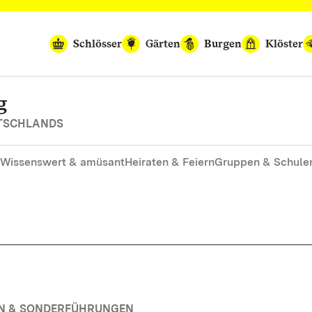
Schlösser
Gärten
Burgen
Klöster
g
UTSCHLANDS
Wissenswert & amüsant
Heiraten & Feiern
Gruppen & Schule
EN & SONDERFÜHRUNGEN