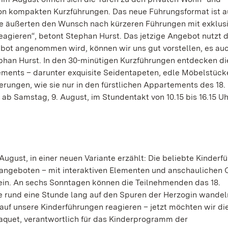
n kompakten Kurzführungen. Das neue Führungsformat ist a
e äußerten den Wunsch nach kürzeren Führungen mit exklus
reagieren“, betont Stephan Hurst. Das jetzige Angebot nutzt d
bot angenommen wird, können wir uns gut vorstellen, es au
ephan Hurst. In den 30-minütigen Kurzführungen entdecken d
tements – darunter exquisite Seidentapeten, edle Möbelstücke
ungen, wie sie nur in den fürstlichen Appartements des 18.
 ab Samstag, 9. August, im Stundentakt von 10.15 bis 16.15 Uh
gust, in einer neuen Variante erzählt: Die beliebte Kinderf
 angeboten – mit interaktiven Elementen und anschaulichen 
ein. An sechs Sonntagen können die Teilnehmenden das 18.
e rund eine Stunde lang auf den Spuren der Herzogin wandel
auf unsere Kinderführungen reagieren – jetzt möchten wir di
e Raquet, verantwortlich für das Kinderprogramm der