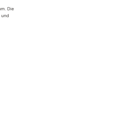
um. Die
r und