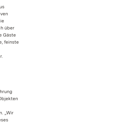
us
iven
ie
ch über
ie Gäste
, feinste
r.
ührung
Objekten
n. „Wir
eses