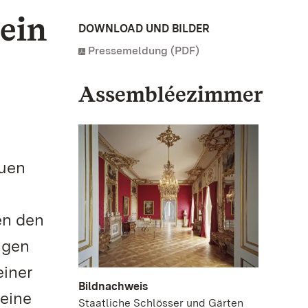
ein
DOWNLOAD UND BILDER
Pressemeldung (PDF)
Assembléezimmer
euen
en den
igen
einer
Bildnachweis
 eine
Staatliche Schlösser und Gärten