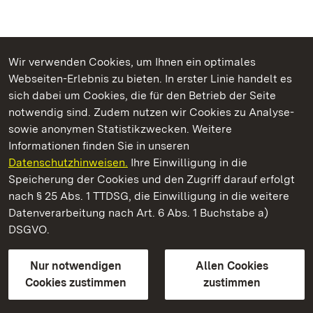
Wir verwenden Cookies, um Ihnen ein optimales
Webseiten-Erlebnis zu bieten. In erster Linie handelt es
Kommen. Staunen. Genießen.
sich dabei um Cookies, die für den Betrieb der Seite
notwendig sind. Zudem nutzen wir Cookies zu Analyse-
sowie anonymen Statistikzwecken. Weitere
Informationen finden Sie in unseren
Datenschutzhinweisen.
Ihre Einwilligung in die
Residenzschloss Ludwigsburg
Speicherung der Cookies und den Zugriff darauf erfolgt
nach § 25 Abs. 1 TTDSG, die Einwilligung in die weitere
Staatliche Schlösser und Gärten Baden-Württemberg
Datenverarbeitung nach Art. 6 Abs. 1 Buchstabe a)
DSGVO.
Kontakt
FAQ
Impressum
Datenschutz
Gebärdensprache
Leichte Sprache
Erklärung zur Barrierefreiheit
Nur notwendigen
Allen Cookies
BITV-konform (geprüfte Seiten)
Cookies zustimmen
zustimmen