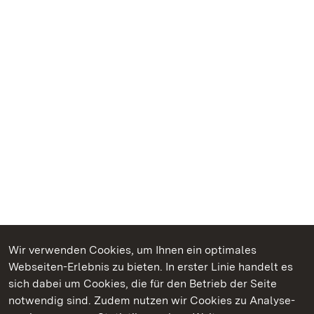
Wir verwenden Cookies, um Ihnen ein optimales
Webseiten-Erlebnis zu bieten. In erster Linie handelt es
Kommen. Staunen. Genießen.
sich dabei um Cookies, die für den Betrieb der Seite
notwendig sind. Zudem nutzen wir Cookies zu Analyse-