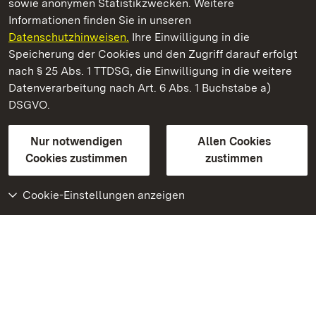
sowie anonymen Statistikzwecken. Weitere
Informationen finden Sie in unseren
Datenschutzhinweisen.
Ihre Einwilligung in die
Residenzschloss Ludwigsburg
Speicherung der Cookies und den Zugriff darauf erfolgt
nach § 25 Abs. 1 TTDSG, die Einwilligung in die weitere
Staatliche Schlösser und Gärten Baden-Württemberg
Datenverarbeitung nach Art. 6 Abs. 1 Buchstabe a)
DSGVO.
Kontakt
FAQ
Impressum
Datenschutz
Gebärdensprache
Leichte Sprache
Erklärung zur Barrierefreiheit
Nur notwendigen
Allen Cookies
BITV-konform (geprüfte Seiten)
Cookies zustimmen
zustimmen
Cookie-Einstellungen anzeigen
Weiteres
Portal
Monumente
Besuchen Sie uns auf
Facebook
Besuchen Sie uns auf
Instagram
Besuchen Sie uns auf