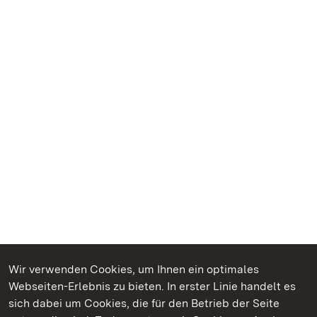
Wir verwenden Cookies, um Ihnen ein optimales
Webseiten-Erlebnis zu bieten. In erster Linie handelt es
Kommen. Staunen. Genießen.
sich dabei um Cookies, die für den Betrieb der Seite