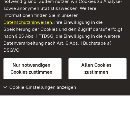
notwendig sind. Zudem nutzen wir Cookies zu Analyse-
sowie anonymen Statistikzwecken. Weitere
Informationen finden Sie in unseren
Datenschutzhinweisen.
Ihre Einwilligung in die
Residenzschloss Ludwigsburg
Speicherung der Cookies und den Zugriff darauf erfolgt
nach § 25 Abs. 1 TTDSG, die Einwilligung in die weitere
Staatliche Schlösser und Gärten Baden-Württemberg
Datenverarbeitung nach Art. 6 Abs. 1 Buchstabe a)
DSGVO.
Kontakt
FAQ
Impressum
Datenschutz
Gebärdensprache
Leichte Sprache
Erklärung zur Barrierefreiheit
Nur notwendigen
Allen Cookies
BITV-konform (geprüfte Seiten)
Cookies zustimmen
zustimmen
Cookie-Einstellungen anzeigen
Weiteres
Portal
Monumente
Besuchen Sie uns auf
Facebook
Besuchen Sie uns auf
Instagram