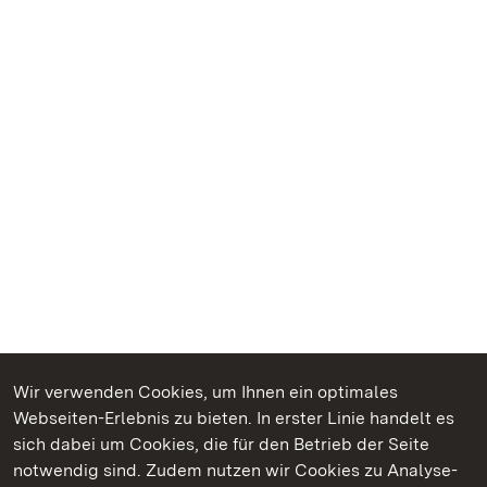
Wir verwenden Cookies, um Ihnen ein optimales
Webseiten-Erlebnis zu bieten. In erster Linie handelt es
Kommen. Staunen. Genießen.
sich dabei um Cookies, die für den Betrieb der Seite
notwendig sind. Zudem nutzen wir Cookies zu Analyse-