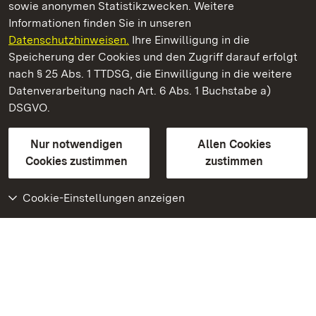
sowie anonymen Statistikzwecken. Weitere
Informationen finden Sie in unseren
Datenschutzhinweisen.
Ihre Einwilligung in die
Residenzschloss Ludwigsburg
Speicherung der Cookies und den Zugriff darauf erfolgt
nach § 25 Abs. 1 TTDSG, die Einwilligung in die weitere
Staatliche Schlösser und Gärten Baden-Württemberg
Datenverarbeitung nach Art. 6 Abs. 1 Buchstabe a)
DSGVO.
Kontakt
FAQ
Impressum
Datenschutz
Gebärdensprache
Leichte Sprache
Erklärung zur Barrierefreiheit
Nur notwendigen
Allen Cookies
BITV-konform (geprüfte Seiten)
Cookies zustimmen
zustimmen
Cookie-Einstellungen anzeigen
Weiteres
Portal
Monumente
Besuchen Sie uns auf
Facebook
Besuchen Sie uns auf
Instagram
Besuchen Sie uns auf