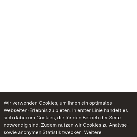
Wir verwenden Cookies, um Ihnen ein optimales
Webseiten-Erlebnis zu bieten. In erster Linie handelt es
Kommen. Staunen. Genießen.
sich dabei um Cookies, die für den Betrieb der Seite
notwendig sind. Zudem nutzen wir Cookies zu Analyse-
sowie anonymen Statistikzwecken. Weitere