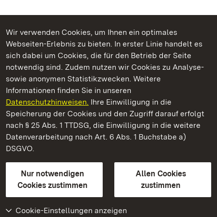
Wir verwenden Cookies, um Ihnen ein optimales
Webseiten-Erlebnis zu bieten. In erster Linie handelt es
Kommen. Staunen. Genießen.
sich dabei um Cookies, die für den Betrieb der Seite
notwendig sind. Zudem nutzen wir Cookies zu Analyse-
sowie anonymen Statistikzwecken. Weitere
Informationen finden Sie in unseren
Datenschutzhinweisen.
Ihre Einwilligung in die
Residenzschloss Ludwigsburg
Speicherung der Cookies und den Zugriff darauf erfolgt
nach § 25 Abs. 1 TTDSG, die Einwilligung in die weitere
Staatliche Schlösser und Gärten Baden-Württemberg
Datenverarbeitung nach Art. 6 Abs. 1 Buchstabe a)
DSGVO.
Kontakt
FAQ
Impressum
Datenschutz
Gebärdensprache
Leichte Sprache
Erklärung zur Barrierefreiheit
Nur notwendigen
Allen Cookies
BITV-konform (geprüfte Seiten)
Cookies zustimmen
zustimmen
Cookie-Einstellungen anzeigen
Weiteres