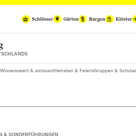
Schlösser
Gärten
Burgen
Klöster
g
UTSCHLANDS
Wissenswert & amüsant
Heiraten & Feiern
Gruppen & Schule
EN & SONDERFÜHRUNGEN