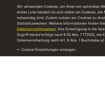
Wir verwenden Cookies, um Ihnen ein optimales Web
erster Linie handelt es sich dabei um Cookies, die 
notwendig sind. Zudem nutzen wir Cookies zu Ana
Statistikzwecken. Weitere Informationen finden Sie
Datenschutzhinweisen.
Ihre Einwilligung in die S
Kommen. Staunen. Genießen.
Zugriff darauf erfolgt nach § 25 Abs. 1 TTDSG, die E
Datenverarbeitung nach Art. 6 Abs. 1 Buchstabe a
Cookie-Einstellungen anzeigen
Residenzschloss Ludwigsburg