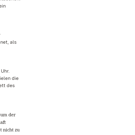
ein
r
net, als
 Uhr.
ielen die
ett des
, um der
aft
t nicht zu