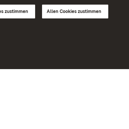
es zustimmen
Allen Cookies zustimmen
d Gärten
Weiteres
Portal
Monumente
Besuchen Sie uns auf Facebook
Besuchen Sie uns auf Instagram
Besuchen Sie uns auf Youtube
Lernen Sie unsere Apps kennen
iheit
Google Play Store
eiten)
App Store für iPhone