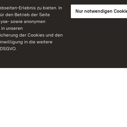
seiten-Erlebnis zu bieten. In
Nur notwendigen Cooki
für den Betrieb der Seite
lyse- sowie anonymen
 in unseren
peicherung der Cookies und den
inwilligung in die weitere
) DSGVO.
Staatliche Schlösser un
Baden-Württemberg
Kontakt
FAQ
Impressum
Datenschutz
Gebärdensprache
Leichte Sprache
Erklärung zur Barrierefre
BITV-konform (geprüfte S