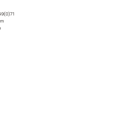
49(0)71
im
n