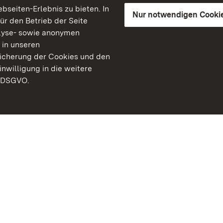
seiten-Erlebnis zu bieten. In
Nur notwendigen Cooki
für den Betrieb der Seite
lyse- sowie anonymen
 in unseren
peicherung der Cookies und den
inwilligung in die weitere
) DSGVO.
Staatliche Schlösser un
Baden-Württemberg
Kontakt
FAQ
Impressum
Datenschutz
Gebärdensprache
Leichte Sprache
Erklärung zur Barrierefre
BITV-konform (geprüfte S