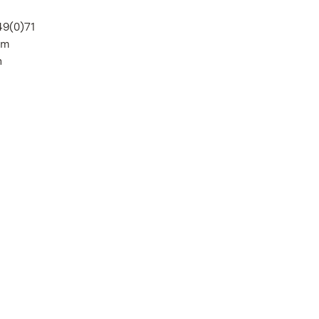
49(0)71
im
n