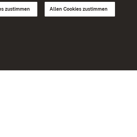
es zustimmen
Allen Cookies zustimmen
d Gärten
Weiteres
Portal
Monumente
Besuchen Sie uns auf Facebook
Besuchen Sie uns auf Instagram
Besuchen Sie uns auf Youtube
Lernen Sie unsere Apps kennen
iheit
Google Play Store
eiten)
App Store für iPhone