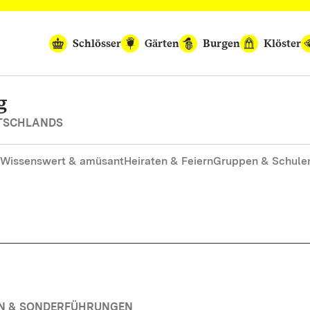
Schlösser
Gärten
Burgen
Klöster
g
UTSCHLANDS
Wissenswert & amüsant
Heiraten & Feiern
Gruppen & Schule
EN & SONDERFÜHRUNGEN