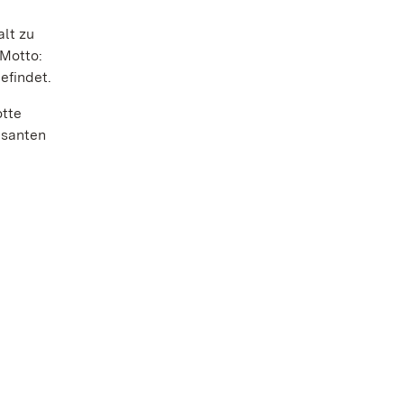
lt zu
 Motto:
efindet.
otte
üsanten