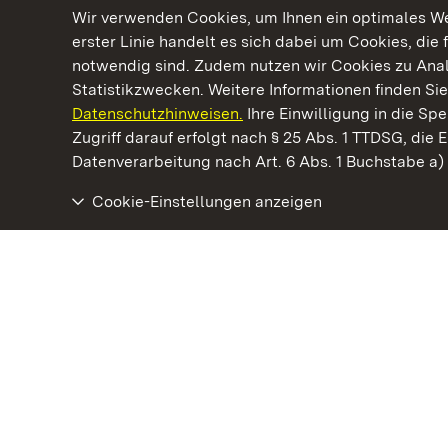
Wir verwenden Cookies, um Ihnen ein optimales Web
erster Linie handelt es sich dabei um Cookies, die 
notwendig sind. Zudem nutzen wir Cookies zu Ana
Statistikzwecken. Weitere Informationen finden Sie
Datenschutzhinweisen.
Ihre Einwilligung in die S
Kommen. Staunen. Genießen.
Zugriff darauf erfolgt nach § 25 Abs. 1 TTDSG, die E
Datenverarbeitung nach Art. 6 Abs. 1 Buchstabe a
Cookie-Einstellungen anzeigen
Residenzschloss Ludwigsburg