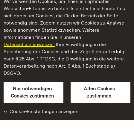
Wir verwenden Cookies, um Ihnen ein optimales
Webseiten-Erlebnis zu bieten. In erster Linie handelt es
Kommen. Staunen. Genießen.
sich dabei um Cookies, die für den Betrieb der Seite
notwendig sind. Zudem nutzen wir Cookies zu Analyse-
sowie anonymen Statistikzwecken. Weitere
Informationen finden Sie in unseren
Datenschutzhinweisen.
Ihre Einwilligung in die
Residenzschloss Ludwigsburg
Speicherung der Cookies und den Zugriff darauf erfolgt
nach § 25 Abs. 1 TTDSG, die Einwilligung in die weitere
Staatliche Schlösser und Gärten Baden-Württemberg
Datenverarbeitung nach Art. 6 Abs. 1 Buchstabe a)
DSGVO.
Kontakt
FAQ
Impressum
Datenschutz
Gebärdensprache
Leichte Sprache
Erklärung zur Barrierefreiheit
Nur notwendigen
Allen Cookies
BITV-konform (geprüfte Seiten)
Cookies zustimmen
zustimmen
Cookie-Einstellungen anzeigen
Weiteres
Portal
Monumente
Besuchen Sie uns auf