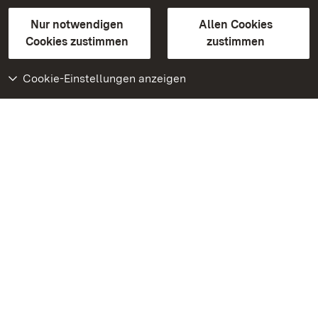
Gebärdensprache
Leichte Sprache
Erklärung zur Barrierefreiheit
Nur notwendigen
Allen Cookies
BITV-konform (geprüfte Seiten)
Cookies zustimmen
zustimmen
Cookie-Einstellungen anzeigen
Weiteres
Portal
Monumente
Besuchen Sie uns auf
Facebook
Besuchen Sie uns auf
Instagram
Besuchen Sie uns auf
Youtube
Lernen Sie unsere Apps
kennen
Google Play Store
App Store für iPhone