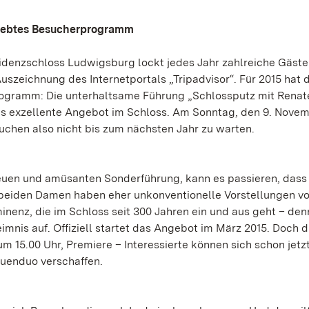
liebtes Besucherprogramm
enzschloss Ludwigsburg lockt jedes Jahr zahlreiche Gäste 
szeichnung des Internetportals „Tripadvisor“. Für 2015 hat 
ogramm: Die unterhaltsame Führung „Schlossputz mit Renat
as exzellente Angebot im Schloss. Am Sonntag, den 9. Novem
uchen also nicht bis zum nächsten Jahr zu warten.
euen und amüsanten Sonderführung, kann es passieren, dass
beiden Damen haben eher unkonventionelle Vorstellungen vo
minenz, die im Schloss seit 300 Jahren ein und aus geht – den
nis auf. Offiziell startet das Angebot im März 2015. Doch d
 15.00 Uhr, Premiere – Interessierte können sich schon jetz
auenduo verschaffen.