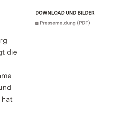
DOWNLOAD UND BILDER
Pressemeldung (PDF)
rg
t die
same
 und
 hat
m