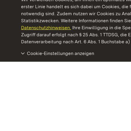
erster Linie handelt es sich dabei um Cookies, die 
notwendig sind. Zudem nutzen wir Cookies zu Ana
Statistikzwecken. Weitere Informationen finden Sie
Datenschutzhinweisen.
Ihre Einwilligung in die S
Kommen. Staunen. Genießen.
Zugriff darauf erfolgt nach § 25 Abs. 1 TTDSG, die E
Datenverarbeitung nach Art. 6 Abs. 1 Buchstabe a
Cookie-Einstellungen anzeigen
Residenzschloss Ludwigsburg