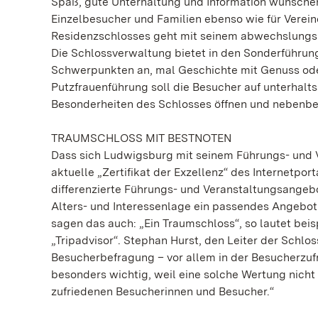
Spaß, gute Unterhaltung und Information wünschen
Einzelbesucher und Familien ebenso wie für Vere
Residenzschlosses geht mit seinem abwechslungsr
Die Schlossverwaltung bietet in den Sonderführun
Schwerpunkten an, mal Geschichte mit Genuss oder
Putzfrauenführung soll die Besucher auf unterhalt
Besonderheiten des Schlosses öffnen und nebenbei
TRAUMSCHLOSS MIT BESTNOTEN
Dass sich Ludwigsburg mit seinem Führungs- und V
aktuelle „Zertifikat der Exzellenz“ des Internetpor
differenzierte Führungs- und Veranstaltungsangeb
Alters- und Interessenlage ein passendes Angebot b
sagen das auch: „Ein Traumschloss“, so lautet beis
„Tripadvisor“. Stephan Hurst, den Leiter der Schlos
Besucherbefragung – vor allem in der Besucherzufri
besonders wichtig, weil eine solche Wertung nicht 
zufriedenen Besucherinnen und Besucher.“