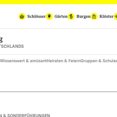
Schlösser
Gärten
Burgen
Klöster
g
UTSCHLANDS
Wissenswert & amüsant
Heiraten & Feiern
Gruppen & Schule
EN & SONDERFÜHRUNGEN