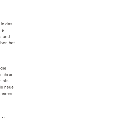
in das
die
e und
ber, hat
 die
n ihrer
n als
ie neue
t einen