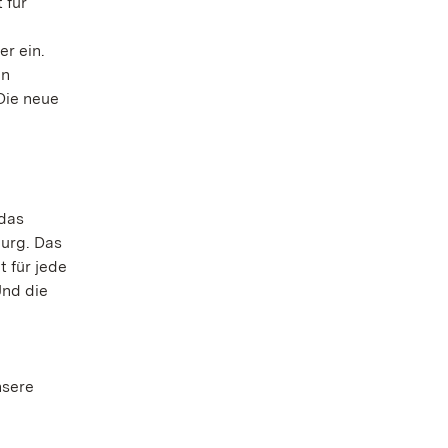
 für
r ein.
en
Die neue
 das
burg. Das
 für jede
Und die
b
nsere