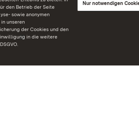
Nur notwendigen Cooki
für den Betrieb der Seite
lyse- sowie anonymen
 in unseren
peicherung der Cookies und den
inwilligung in die weitere
) DSGVO.
Staatliche Schlösser un
Baden-Württemberg
Kontakt
FAQ
Impressum
Datenschutz
Gebärdensprache
Leichte Sprache
Erklärung zur Barrierefre
BITV-konform (geprüfte S