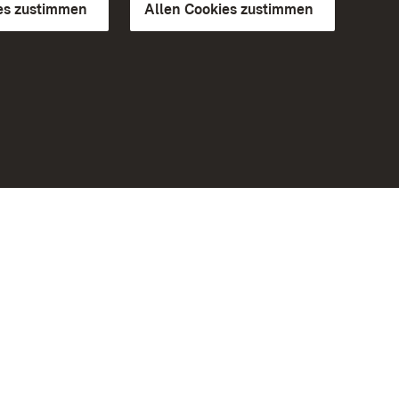
es zustimmen
Allen Cookies zustimmen
d Gärten
Weiteres
Portal
Monumente
Besuchen Sie uns auf Facebook
Besuchen Sie uns auf Instagram
Besuchen Sie uns auf Youtube
Lernen Sie unsere Apps kennen
iheit
Google Play Store
eiten)
App Store für iPhone