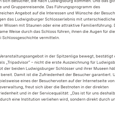
 sich Besucher, die nach Ludwigsburg kommen. Und das gilt
ine und Gruppenreisende. Das Führungsprogramm des
eichen Angebot auf die Interessen und Wünsche der Besuche
gen das Ludwigsburger Schlosserlebnis mit unterschiedlich
 Wissen mit Staunen oder eine attraktive Familienführung. 
same Weise durch das Schloss führen, ihnen die Augen für die
 Schlossgeschichte vermitteln.
eranstaltungsangebot in der Spitzenliga bewegt, bestätigt
tals „Tripadvisor“ – nicht die erste Auszeichnung für Ludwigs
ot der beiden Ludwigsburger Schlösser und ihrer Museen hält
ereit. Damit ist die Zufriedenheit der Besucher garantiert. 
pielsweise eines der Besuchervoten auf der Internetseite von
sverwaltung, freut sich über die Bestnoten in der direkten
edenheit und in der Servicequalität: „Das ist für uns deshal
durch eine Institution verliehen wird, sondern direkt durch u