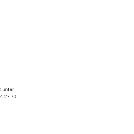
t unter
74 27 70