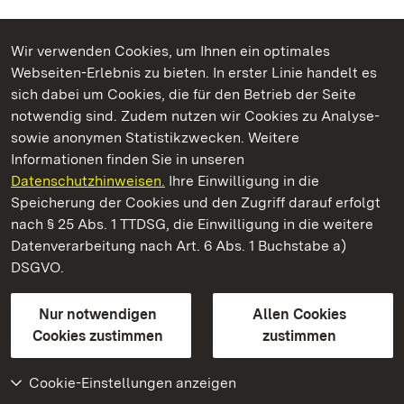
Wir verwenden Cookies, um Ihnen ein optimales
Webseiten-Erlebnis zu bieten. In erster Linie handelt es
Kommen. Staunen. Genießen.
sich dabei um Cookies, die für den Betrieb der Seite
notwendig sind. Zudem nutzen wir Cookies zu Analyse-
sowie anonymen Statistikzwecken. Weitere
Informationen finden Sie in unseren
Datenschutzhinweisen.
Ihre Einwilligung in die
Residenzschloss Ludwigsburg
Speicherung der Cookies und den Zugriff darauf erfolgt
nach § 25 Abs. 1 TTDSG, die Einwilligung in die weitere
Staatliche Schlösser und Gärten Baden-Württemberg
Datenverarbeitung nach Art. 6 Abs. 1 Buchstabe a)
DSGVO.
Kontakt
FAQ
Impressum
Datenschutz
Gebärdensprache
Leichte Sprache
Erklärung zur Barrierefreiheit
Nur notwendigen
Allen Cookies
BITV-konform (geprüfte Seiten)
Cookies zustimmen
zustimmen
Cookie-Einstellungen anzeigen
Weiteres