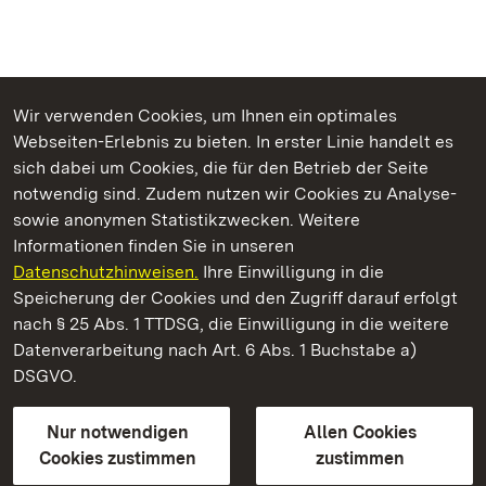
Wir verwenden Cookies, um Ihnen ein optimales
Webseiten-Erlebnis zu bieten. In erster Linie handelt es
Kommen. Staunen. Genießen.
sich dabei um Cookies, die für den Betrieb der Seite
notwendig sind. Zudem nutzen wir Cookies zu Analyse-
sowie anonymen Statistikzwecken. Weitere
Informationen finden Sie in unseren
Datenschutzhinweisen.
Ihre Einwilligung in die
Residenzschloss Ludwigsburg
Speicherung der Cookies und den Zugriff darauf erfolgt
nach § 25 Abs. 1 TTDSG, die Einwilligung in die weitere
Staatliche Schlösser und Gärten Baden-Württemberg
Datenverarbeitung nach Art. 6 Abs. 1 Buchstabe a)
DSGVO.
Kontakt
FAQ
Impressum
Datenschutz
Gebärdensprache
Leichte Sprache
Erklärung zur Barrierefreiheit
Nur notwendigen
Allen Cookies
BITV-konform (geprüfte Seiten)
Cookies zustimmen
zustimmen