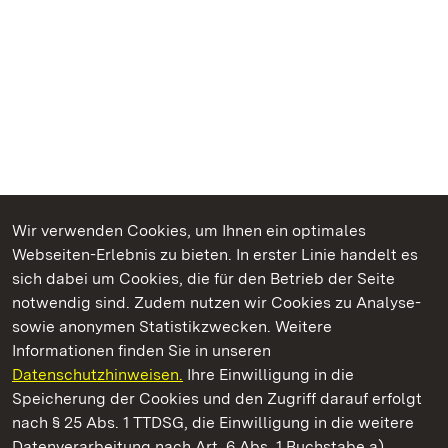
Wir verwenden Cookies, um Ihnen ein optimales
Webseiten-Erlebnis zu bieten. In erster Linie handelt es
Kommen. Staunen. Genießen.
sich dabei um Cookies, die für den Betrieb der Seite
notwendig sind. Zudem nutzen wir Cookies zu Analyse-
sowie anonymen Statistikzwecken. Weitere
Informationen finden Sie in unseren
Datenschutzhinweisen.
Ihre Einwilligung in die
Residenzschloss Ludwigsburg
Speicherung der Cookies und den Zugriff darauf erfolgt
nach § 25 Abs. 1 TTDSG, die Einwilligung in die weitere
Staatliche Schlösser und Gärten Baden-Württemberg
Datenverarbeitung nach Art. 6 Abs. 1 Buchstabe a)