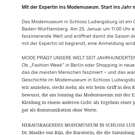
Mit der Expertin ins Modemuseum. Start ins Jahr 
Das Modemuseum in Schloss Ludwigsburg ist ein G
Baden-Württemberg. Am 25. Januar um 11.00 Uhr ers
faszinierende Welt und eröffnet damit die Saison
mit der Expertin ist begrenzt, eine Anmeldung wir
MODE PRÄGT UNSERE WELT SEIT JAHRHUNDERTE
Ob „Fashion Week“ in Berlin oder Shopping in neu
das die meisten Menschen fasziniert – und das war
Geschichte im Modemuseum in Schloss Ludwigsb
wir anziehen, steckt mehr, als wir beim Griff in de
bewusst, die am Sonntag das Modemuseum mit der Expe
Kleidung in einem anderen Licht: als Ergebnis einer 
gar als Kommunikation ohne Worte.
HERAUSRAGENDES MODEMUSEUM IN SCHLOSS LU
Dr. Maaike van Rijn, die Kuratorin, die die Samml