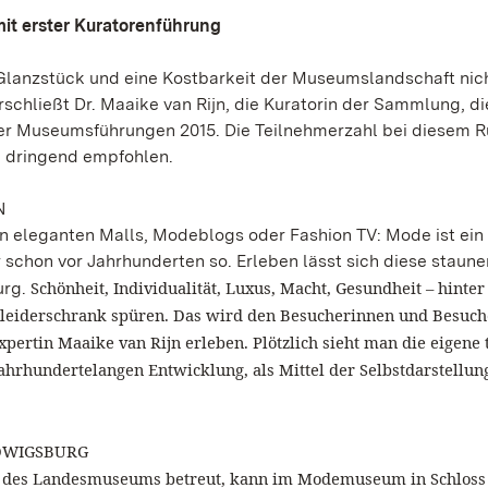
mit erster Kuratorenführung
lanzstück und eine Kostbarkeit der Museumslandschaft nich
chließt Dr. Maaike van Rijn, die Kuratorin der Sammlung, d
 der Museumsführungen 2015. Die Teilnehmerzahl bei diesem
d dringend empfohlen.
N
en eleganten Malls, Modeblogs oder Fashion TV: Mode ist ei
 schon vor Jahrhunderten so. Erleben lässt sich diese staun
Schönheit, Individualität, Luxus, Macht, Gesundheit – hinte
urg.
n Kleiderschrank spüren. Das wird den Besucherinnen und Besuc
rtin Maaike van Rijn erleben. Plötzlich sieht man die eigene 
jahrhundertelangen Entwicklung, als Mittel der Selbstdarstellun
DWIGSBURG
ung des Landesmuseums betreut, kann im Modemuseum in Schloss