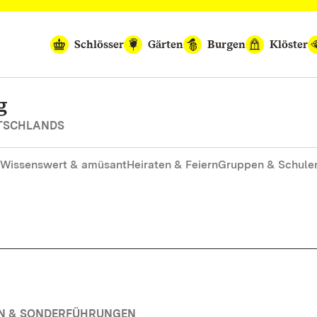
Schlösser
Gärten
Burgen
Klöster
g
UTSCHLANDS
Wissenswert & amüsant
Heiraten & Feiern
Gruppen & Schule
EN & SONDERFÜHRUNGEN