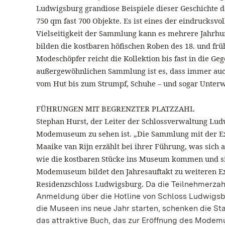
Ludwigsburg grandiose Beispiele dieser Geschichte d
750 qm fast
700 Objekte. Es ist eines der eindrucksv
Vielseitigkeit der Sammlung kann es mehrere Jahrhu
bilden die kostbaren höfischen Roben des 18. und fr
Modeschöpfer reicht die Kollektion bis fast in die
außergewöhnlichen Sammlung ist es, dass immer auch
vom Hut bis zum Strumpf, Schuhe – und sogar Unter
FÜHRUNGEN MIT BEGRENZTER PLATZZAHL
Stephan Hurst, der Leiter der Schlossverwaltung Lud
Modemuseum zu sehen ist. „Die Sammlung mit der Expe
Maaike van Rijn erzählt bei ihrer Führung, was sich a
wie die kostbaren Stücke ins Museum kommen und sie 
Modemuseum bildet den Jahresauftakt zu weiteren
Residenzschloss Ludwigsburg
Da die Teilnehmerzah
.
Anmeldung über die Hotline von Schloss Ludwigsburg
die Museen ins neue Jahr starten, schenken die St
das attraktive Buch, das zur Eröffnung des Modem