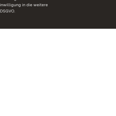
inwilligung in die weitere
) DSGVO.
Staatliche Schlösser un
Baden-Württemberg
Kontakt
FAQ
Impressum
Datenschutz
Gebärdensprache
Leichte Sprache
Erklärung zur Barrierefre
BITV-konform (geprüfte S