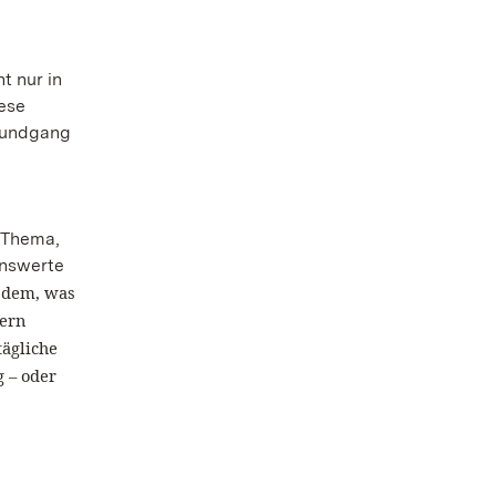
t nur in
iese
 Rundgang
n Thema,
enswerte
r dem, was
hern
tägliche
g – oder