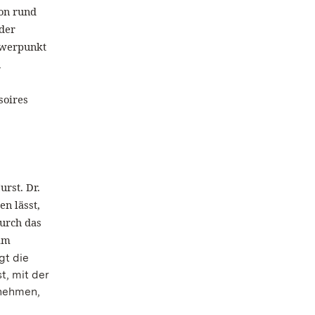
on rund
 der
hwerpunkt
n
soires
rst. Dr.
en lässt,
durch das
im
gt die
t, mit der
lnehmen,