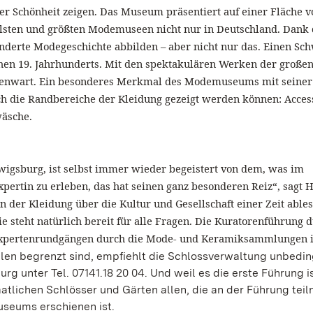
er Schönheit zeigen.
Das Museum präsentiert auf einer Fläche v
ollsten und größten Modemuseen nicht nur in Deutschland. Dank
nderte Modegeschichte abbilden – aber nicht nur das. Einen Sc
ühen 19. Jahrhunderts. Mit den spektakulären Werken der große
 Gegenwart. Ein besonderes Merkmal des Modemuseums mit seiner
 die Randbereiche der Kleidung gezeigt werden können: Acces
wäsche.
wigsburg, ist selbst immer wieder begeistert von dem, was im
rtin zu erleben, das hat seinen ganz besonderen Reiz“, sagt Hu
n der Kleidung über die Kultur und Gesellschaft einer Zeit ables
steht natürlich bereit für alle Fragen. Die Kuratorenführung 
 Expertenrundgängen durch die Mode- und Keramiksammlungen 
len begrenzt sind, empfiehlt die Schlossverwaltung unbedin
 unter Tel. 07141.18 20 04. Und weil es die erste Führung is
aatlichen Schlösser und Gärten allen, die an der Führung tei
useums erschienen ist.