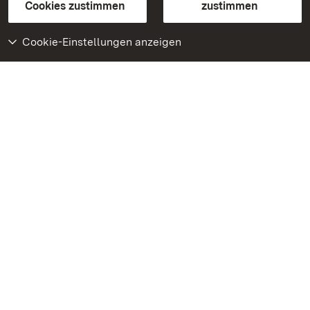
BITV-konform (geprüfte Seiten)
Cookies zustimmen
zustimmen
Cookie-Einstellungen anzeigen
Weiteres
Portal
Monumente
Besuchen Sie uns auf
Facebook
Besuchen Sie uns auf
Instagram
Besuchen Sie uns auf
Youtube
Lernen Sie unsere Apps
kennen
Google Play Store
App Store für iPhone