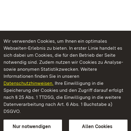
Wir verwenden Cookies, um Ihnen ein optimales
Webseiten-Erlebnis zu bieten. In erster Linie handelt es
Kommen. Staunen. Genießen.
sich dabei um Cookies, die für den Betrieb der Seite
notwendig sind. Zudem nutzen wir Cookies zu Analyse-
sowie anonymen Statistikzwecken. Weitere
Informationen finden Sie in unseren
Datenschutzhinweisen.
Ihre Einwilligung in die
Residenzschloss Ludwigsburg
Speicherung der Cookies und den Zugriff darauf erfolgt
nach § 25 Abs. 1 TTDSG, die Einwilligung in die weitere
Staatliche Schlösser und Gärten Baden-Württemberg
Datenverarbeitung nach Art. 6 Abs. 1 Buchstabe a)
DSGVO.
Kontakt
FAQ
Impressum
Datenschutz
Gebärdensprache
Leichte Sprache
Erklärung zur Barrierefreiheit
Nur notwendigen
Allen Cookies