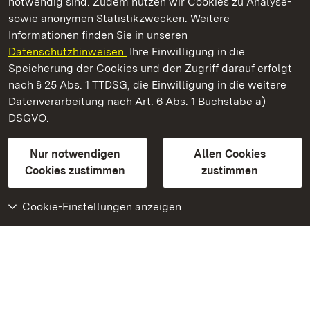
notwendig sind. Zudem nutzen wir Cookies zu Analyse-
sowie anonymen Statistikzwecken. Weitere
Informationen finden Sie in unseren
Datenschutzhinweisen.
Ihre Einwilligung in die
Residenzschloss Ludwigsburg
Speicherung der Cookies und den Zugriff darauf erfolgt
nach § 25 Abs. 1 TTDSG, die Einwilligung in die weitere
Staatliche Schlösser und Gärten Baden-Württemberg
Datenverarbeitung nach Art. 6 Abs. 1 Buchstabe a)
DSGVO.
Kontakt
FAQ
Impressum
Datenschutz
Gebärdensprache
Leichte Sprache
Erklärung zur Barrierefreiheit
Nur notwendigen
Allen Cookies
BITV-konform (geprüfte Seiten)
Cookies zustimmen
zustimmen
Cookie-Einstellungen anzeigen
Weiteres
Portal
Monumente
Besuchen Sie uns auf
Facebook
Besuchen Sie uns auf
Instagram