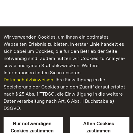
Wir verwenden Cookies, um Ihnen ein optimales
Webseiten-Erlebnis zu bieten. In erster Linie handelt es
Kommen. Staunen. Genießen.
sich dabei um Cookies, die für den Betrieb der Seite
notwendig sind. Zudem nutzen wir Cookies zu Analyse-
sowie anonymen Statistikzwecken. Weitere
Informationen finden Sie in unseren
Datenschutzhinweisen.
Ihre Einwilligung in die
Residenzschloss Ludwigsburg
Speicherung der Cookies und den Zugriff darauf erfolgt
nach § 25 Abs. 1 TTDSG, die Einwilligung in die weitere
Staatliche Schlösser und Gärten Baden-Württemberg
Datenverarbeitung nach Art. 6 Abs. 1 Buchstabe a)
DSGVO.
Kontakt
FAQ
Impressum
Datenschutz
Gebärdensprache
Leichte Sprache
Erklärung zur Barrierefreiheit
Nur notwendigen
Allen Cookies
BITV-konform (geprüfte Seiten)
Cookies zustimmen
zustimmen